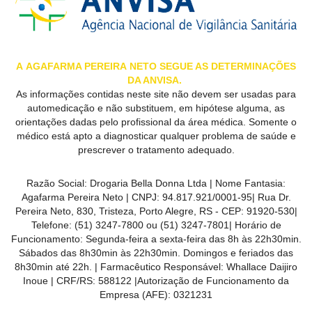
MAIS
PRÓXIMA
A
AGAFARMA PEREIRA
NETO SEGUE AS DETERMINAÇÕES
CENTRAL
DA ANVISA.
DO
As informações contidas neste site não devem ser usadas para
automedicação e não substituem, em hipótese alguma, as
CLIENTE
orientações dadas pelo profissional da área médica. Somente o
médico está apto a diagnosticar qualquer problema de saúde e
prescrever o tratamento adequado.
Razão Social:
Drogaria Bella Donna Ltda
| Nome Fantasia:
Agafarma Pereira Neto
| CNPJ:
94.817.921/0001-95
|
Rua Dr.
Pereira Neto, 830, Tristeza, Porto Alegre, RS -
CEP:
91920-530
|
Telefone:
(51) 3247-7800 ou (51) 3247-7801
| Horário de
Funcionamento: Segunda-feira a sexta-feira das 8h às 22h30min.
Sábados das 8h30min às 22h30min. Domingos e feriados das
8h30min até 22h. | Farmacêutico Responsável: Whallace Daijiro
Inoue | CRF/RS: 588122
|Autorização de Funcionamento da
Empresa (AFE):
0321231