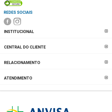
&
PROMOÇÕES
REDES SOCIAIS
FORMAS DE
OFERTAS
INSTITUCIONAL
PAGAMENTO
CENTRAL DO CLIENTE
ATENDIMENTO
&
LOCALIZAÇÃO
RELACIONAMENTO
ATENDIMENTO
CENTRAL
DE
ATENDIMENTO
LOJAS