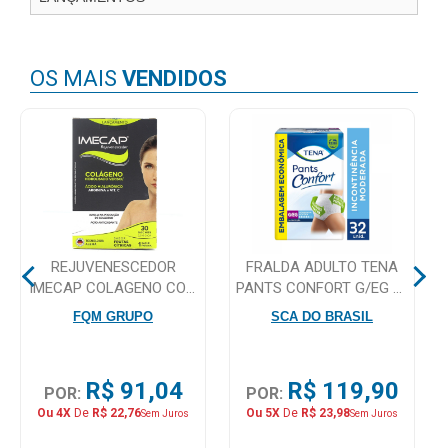
Mamãe
e
OS MAIS
VENDIDOS
Bebê
Medicamentos
Beleza
e
Proteção
Cuidado
REJUVENESCEDOR
FRALDA ADULTO TENA
IMECAP COLAGENO COM
PANTS CONFORT G/EG 32
Adulto
30 SACHES
UNIDADES
FQM GRUPO
SCA DO BRASIL
Dermocosméticos
Dieta
R$ 91,04
R$ 119,90
POR:
POR:
e
Ou 4X
De
R$ 22,76
Ou 5X
De
R$ 23,98
Sem Juros
Sem Juros
Suplemento