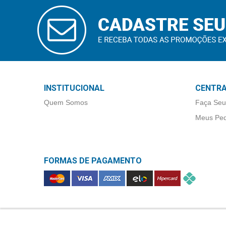
Higiene
CADASTRAR
E-MAIL
Saúde
e
Bem-
Estar
Aparelhos
INSTITUCIONAL
CENTRA
e
Quem Somos
Faça Seu
Monitores
Meus Ped
Primeiros
Socorros
FORMAS DE PAGAMENTO
Casa
e
Utilidade
OFERTAS