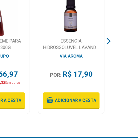
REME PARA
ESSENCIA
L-CAPS 
 300G
HIDROSSOLUVEL LAVANDA
COM 60 
VIA AROMA 30ML
RUPO
VIA AROMA
66,97
R$ 17,90
POR:
POR:
,32
Ou 6X
D
Sem Juros
AR
A CESTA
ADICIONAR
A CESTA
ADI