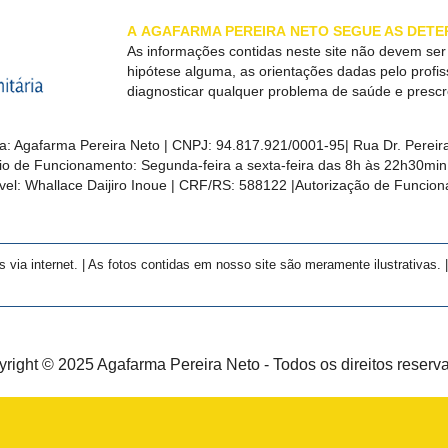
A
AGAFARMA PEREIRA
NETO SEGUE AS DETE
As informações contidas neste site não devem se
hipótese alguma, as orientações dadas pelo profi
diagnosticar qualquer problema de saúde e presc
a:
Agafarma Pereira Neto
| CNPJ:
94.817.921/0001-95
|
Rua Dr. Pereira
rio de Funcionamento: Segunda-feira a sexta-feira das 8h às 22h30m
el: Whallace Daijiro Inoue | CRF/RS: 588122
|Autorização de Funcio
a internet. | As fotos contidas em nosso site são meramente ilustrativas. | 
right © 2025 Agafarma Pereira Neto - Todos os direitos reserv