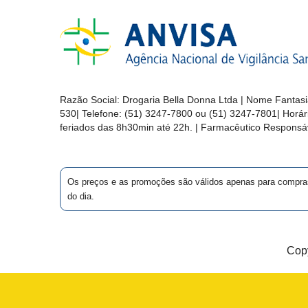
&
PROMOÇÕES
OFERTAS
Razão Social:
Drogaria Bella Donna Ltda
| Nome Fantasi
530
| Telefone:
(51) 3247-7800 ou (51) 3247-7801
| Horá
feriados das 8h30min até 22h. | Farmacêutico Responsáv
ATENDIMENTO
&
LOCALIZAÇÃO
Os preços e as promoções são válidos apenas para compras vi
do dia.
CENTRAL
DE
Copy
ATENDIMENTO
LOJAS