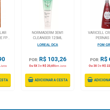
OLAR
NORMADERM 3EM1
VARICELL C
E FPS
CLEANSER 125ML
PERNAS
PS 50
LOREAL DCA
FQM G
90
R$ 103,26
R$ 
POR:
POR:
Ou 5X
De
R$ 20,65
Ou 3X
De
R$ 22
 Juros
Sem Juros
ESTA
ADICIONAR
A CESTA
ADICION