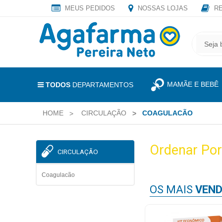
MEUS PEDIDOS
NOSSAS LOJAS
RE
OLÁ
,
CADASTRE
SEJA
SEU
BEM
E-
VINDO
MAIL
MAMÃE E BEBÊ
E
TODOS
DEPARTAMENTOS
RECEBA
LOGIN
TODAS
HOME
CIRCULAÇÃO
COAGULACÃO
&
AS
PROMOÇÕES
CADASTRO
EXCLUSIVAS.
Ordenar Por
CIRCULAÇÃO
MEUS
PEDIDOS
Coagulacão
OS MAIS
VEND
TODOS
DEPARTAMENTOS