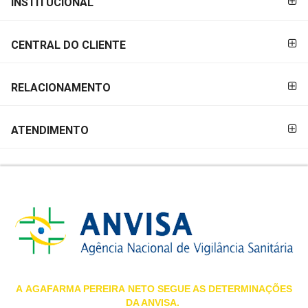
INSTITUCIONAL
&
PAGAMENTO
PROMOÇÕES
CENTRAL DO CLIENTE
OFERTAS
RELACIONAMENTO
ATENDIMENTO
ATENDIMENTO
&
LOCALIZAÇÃO
CENTRAL
DE
ATENDIMENTO
A
AGAFARMA PEREIRA
NETO SEGUE AS DETERMINAÇÕES
DA ANVISA.
LOJAS