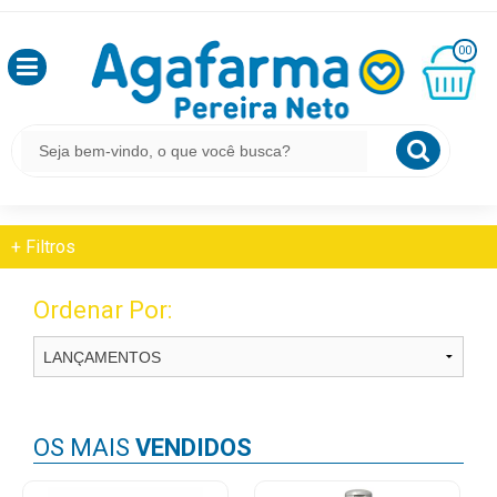
HOME
FITOTERÁPICOS E HOMEOPÁTICOS
OLÁ
CIRCULAÇÃO CEREBRAL
00
,
SEJA
BEM
MINHA
CESTA
FITOTERÁPICOS E HOMEOPÁTICOS
VINDO
R$
0,00
Circulação Cerebral
LOGIN
+
Filtros
&
CADASTRO
Ordenar Por:
MEUS
PEDIDOS
OS MAIS
VENDIDOS
TODOS
DEPARTAMENTOS