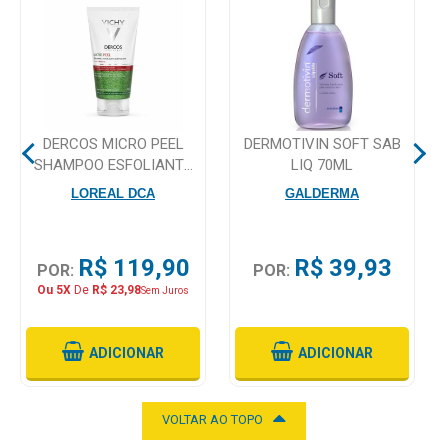
Mamãe
e
Bebê
Medicamentos
DERCOS MICRO PEEL
DERMOTIVIN SOFT SAB
SHAMPOO ESFOLIANTE
LIQ 70ML
Beleza
ANTICASPA VICHY
LOREAL DCA
GALDERMA
e
150ML
Proteção
R$ 119,90
R$ 39,93
Cuidado
POR:
POR:
Adulto
Ou 5X
De
R$ 23,98
Sem Juros
Dermocosméticos
ADICIONAR
ADICIONAR
Dieta
e
VOLTAR AO TOPO
Suplemento