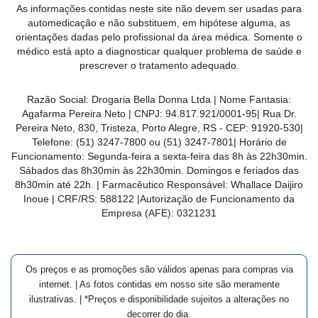
As informações contidas neste site não devem ser usadas para
MAIS
automedicação e não substituem, em hipótese alguma, as
PRÓXIMA
orientações dadas pelo profissional da área médica. Somente o
médico está apto a diagnosticar qualquer problema de saúde e
prescrever o tratamento adequado.
CENTRAL
DO
Razão Social:
Drogaria Bella Donna Ltda
| Nome Fantasia:
CLIENTE
Agafarma Pereira Neto
| CNPJ:
94.817.921/0001-95
|
Rua Dr.
Pereira Neto, 830, Tristeza, Porto Alegre, RS -
CEP:
91920-530
|
Telefone:
(51) 3247-7800 ou (51) 3247-7801
| Horário de
Funcionamento: Segunda-feira a sexta-feira das 8h às 22h30min.
Sábados das 8h30min às 22h30min. Domingos e feriados das
8h30min até 22h. | Farmacêutico Responsável: Whallace Daijiro
Inoue | CRF/RS: 588122
|Autorização de Funcionamento da
Empresa (AFE):
0321231
Os preços e as promoções são válidos apenas para compras via
internet. | As fotos contidas em nosso site são meramente
ilustrativas. | *Preços e disponibilidade sujeitos a alterações no
decorrer do dia.