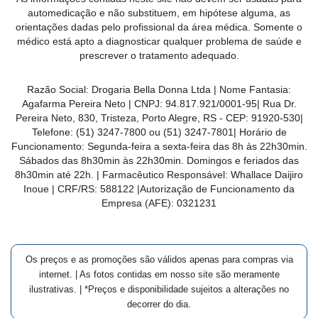
MAIS
automedicação e não substituem, em hipótese alguma, as
orientações dadas pelo profissional da área médica. Somente o
PRÓXIMA
médico está apto a diagnosticar qualquer problema de saúde e
prescrever o tratamento adequado.
CENTRAL
Razão Social:
Drogaria Bella Donna Ltda
| Nome Fantasia:
DO
Agafarma Pereira Neto
| CNPJ:
94.817.921/0001-95
|
Rua Dr.
CLIENTE
Pereira Neto, 830, Tristeza, Porto Alegre, RS -
CEP:
91920-530
|
Telefone:
(51) 3247-7800 ou (51) 3247-7801
| Horário de
Funcionamento: Segunda-feira a sexta-feira das 8h às 22h30min.
Sábados das 8h30min às 22h30min. Domingos e feriados das
8h30min até 22h. | Farmacêutico Responsável: Whallace Daijiro
Inoue | CRF/RS: 588122
|Autorização de Funcionamento da
Empresa (AFE):
0321231
Os preços e as promoções são válidos apenas para compras via
internet. | As fotos contidas em nosso site são meramente
ilustrativas. | *Preços e disponibilidade sujeitos a alterações no
decorrer do dia.