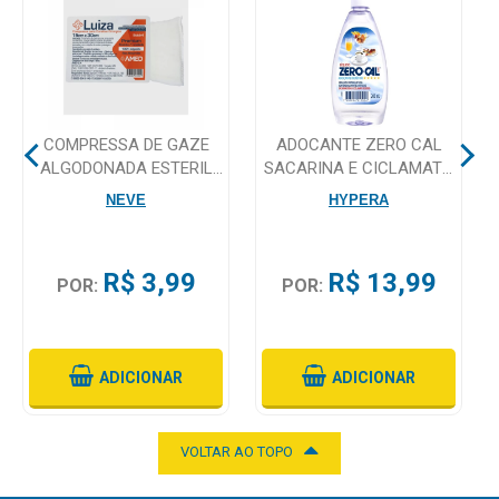
Mamãe
e
Bebê
COMPRESSA DE GAZE
ADOCANTE ZERO CAL
Medicamentos
ALGODONADA ESTERIL
SACARINA E CICLAMATO
15 X 30 C/100 AMERICA
DE SODIO GOTAS 200ML
Beleza
NEVE
HYPERA
MEDICAL
e
Proteção
R$ 3,99
R$ 13,99
POR:
POR:
Cuidado
Adulto
Dermocosméticos
ADICIONAR
ADICIONAR
Dieta
e
VOLTAR AO TOPO
Suplemento