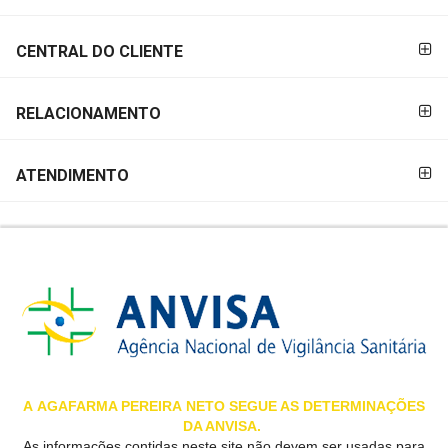
&
PROMOÇÕES
CENTRAL DO CLIENTE
RELACIONAMENTO
OFERTAS
ATENDIMENTO
ATENDIMENTO
&
LOCALIZAÇÃO
CENTRAL
DE
ATENDIMENTO
A
AGAFARMA PEREIRA
NETO SEGUE AS DETERMINAÇÕES
DA ANVISA.
LOJAS
As informações contidas neste site não devem ser usadas para