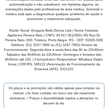
MAIS
automedicação e não substituem, em hipótese alguma, as
orientações dadas pelo profissional da área médica. Somente o
PRÓXIMA
médico está apto a diagnosticar qualquer problema de saúde e
prescrever o tratamento adequado.
CENTRAL
Razão Social:
Drogaria Bella Donna Ltda
| Nome Fantasia:
DO
Agafarma Pereira Neto
| CNPJ:
94.817.921/0001-95
|
Rua Dr.
CLIENTE
Pereira Neto, 830, Tristeza, Porto Alegre, RS -
CEP:
91920-530
|
Telefone:
(51) 3247-7800 ou (51) 3247-7801
| Horário de
Funcionamento: Segunda-feira a sexta-feira das 8h às 22h30min.
Sábados das 8h30min às 22h30min. Domingos e feriados das
8h30min até 22h. | Farmacêutico Responsável: Whallace Daijiro
Inoue | CRF/RS: 588122
|Autorização de Funcionamento da
Empresa (AFE):
0321231
Os preços e as promoções são válidos apenas para compras via
internet. | As fotos contidas em nosso site são meramente
ilustrativas. | *Preços e disponibilidade sujeitos a alterações no
decorrer do dia.