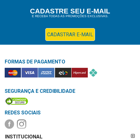
Higiene
CADASTRE SEU E-MAIL
E RECEBA TODAS AS PROMOÇÕES EXCLUSIVAS.
Saúde
e
Bem-
CADASTRAR E-MAIL
Estar
Aparelhos
FORMAS DE PAGAMENTO
e
Monitores
Primeiros
Socorros
SEGURANÇA E CREDIBILIDADE
Casa
e
REDES SOCIAIS
Utilidade
FORMAS DE
OFERTAS
INSTITUCIONAL
PAGAMENTO