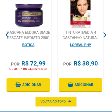
Mamãe
e
Bebê
MASCARA EUDORA SIAGE
TINTURA IMEDIA 4
Medicamentos
RESGATE IMEDIATO 250G
CASTANHO NATURAL
Beleza
BOTICA
LOREAL PHP
e
Proteção
R$ 72,99
R$ 38,90
POR:
POR:
Cuidado
Ou 3X
De
R$ 24,33
Sem Juros
Adulto
Dermocosméticos
ADICIONAR
ADICIONAR
Dieta
e
VOLTAR AO TOPO
Suplemento