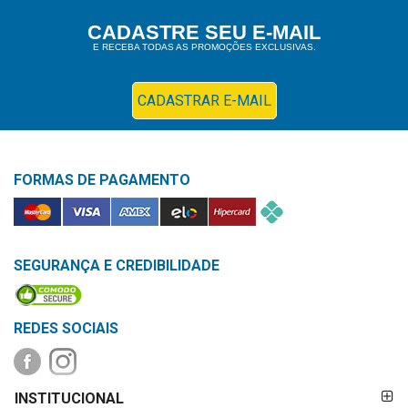
Higiene
CADASTRE SEU E-MAIL
E RECEBA TODAS AS PROMOÇÕES EXCLUSIVAS.
Saúde
e
Bem-
CADASTRAR E-MAIL
Estar
Aparelhos
FORMAS DE PAGAMENTO
e
Monitores
Primeiros
Socorros
SEGURANÇA E CREDIBILIDADE
Casa
e
REDES SOCIAIS
Utilidade
FORMAS DE
OFERTAS
INSTITUCIONAL
PAGAMENTO