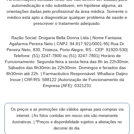
MAIS
automedicação e não substituem, em hipótese alguma, as
orientações dadas pelo profissional da área médica. Somente o
PRÓXIMA
médico está apto a diagnosticar qualquer problema de saúde e
prescrever o tratamento adequado.
CENTRAL
Razão Social:
Drogaria Bella Donna Ltda
| Nome Fantasia:
DO
Agafarma Pereira Neto
| CNPJ:
94.817.921/0001-95
|
Rua Dr.
CLIENTE
Pereira Neto, 830, Tristeza, Porto Alegre, RS -
CEP:
91920-530
|
Telefone:
(51) 3247-7800 ou (51) 3247-7801
| Horário de
Funcionamento: Segunda-feira a sexta-feira das 8h às 22h30min.
Sábados das 8h30min às 22h30min. Domingos e feriados das
8h30min até 22h. | Farmacêutico Responsável: Whallace Daijiro
Inoue | CRF/RS: 588122
|Autorização de Funcionamento da
Empresa (AFE):
0321231
Os preços e as promoções são válidos apenas para compras via
internet. | As fotos contidas em nosso site são meramente
ilustrativas. | *Preços e disponibilidade sujeitos a alterações no
decorrer do dia.