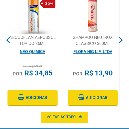
Mamãe
e
Bebê
NEOCOFLAN AEROSSOL
SHAMPOO NEUTROX
Medicamentos
TOPICO 85ML
CLASSICO 300ML
Beleza
NEO QUIMICA
FLORA HIG LIM LTDA
e
Proteção
DE: R$ 53,79
R$ 34,85
R$ 13,90
POR:
POR:
Cuidado
Adulto
Dermocosméticos
ADICIONAR
ADICIONAR
Dieta
e
VOLTAR AO TOPO
Suplemento