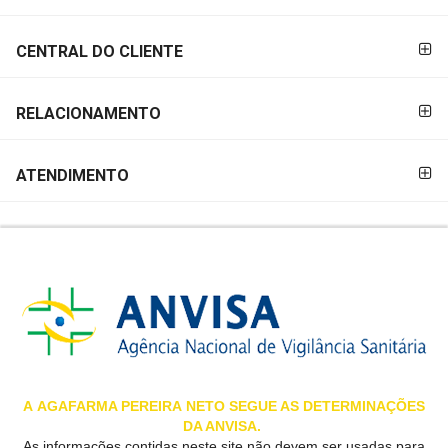
&
PROMOÇÕES
CENTRAL DO CLIENTE
RELACIONAMENTO
OFERTAS
ATENDIMENTO
ATENDIMENTO
&
LOCALIZAÇÃO
CENTRAL
DE
ATENDIMENTO
A
AGAFARMA PEREIRA
NETO SEGUE AS DETERMINAÇÕES
DA ANVISA.
LOJAS
As informações contidas neste site não devem ser usadas para