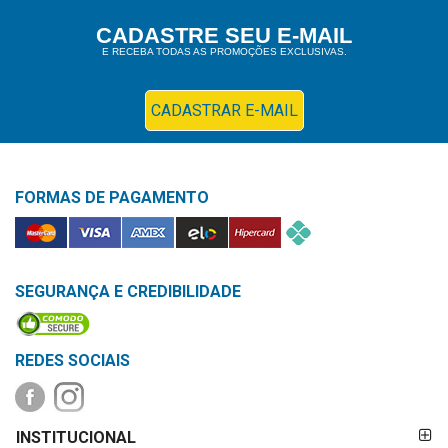
Higiene
CADASTRE SEU E-MAIL
E RECEBA TODAS AS PROMOÇÕES EXCLUSIVAS.
Saúde
e
Bem-
CADASTRAR E-MAIL
Estar
Aparelhos
FORMAS DE PAGAMENTO
e
Monitores
Primeiros
Socorros
SEGURANÇA E CREDIBILIDADE
Casa
e
REDES SOCIAIS
Utilidade
FORMAS DE
OFERTAS
INSTITUCIONAL
PAGAMENTO