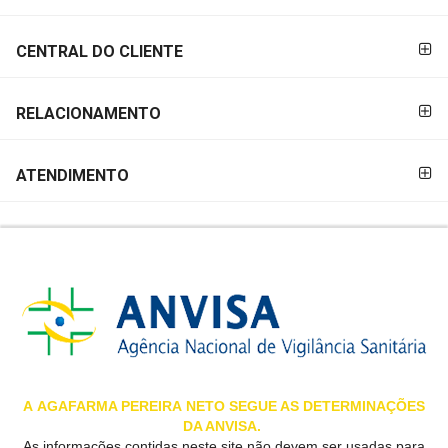
&
PROMOÇÕES
CENTRAL DO CLIENTE
RELACIONAMENTO
OFERTAS
ATENDIMENTO
ATENDIMENTO
&
LOCALIZAÇÃO
CENTRAL
DE
ATENDIMENTO
A
AGAFARMA PEREIRA
NETO SEGUE AS DETERMINAÇÕES
DA ANVISA.
LOJAS
As informações contidas neste site não devem ser usadas para