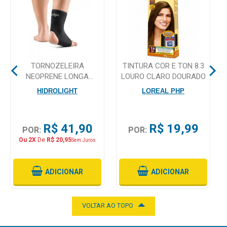
Mamãe
e
Bebê
TORNOZELEIRA
TINTURA COR E TON 8.3
Medicamentos
NEOPRENE LONGA
LOURO CLARO DOURADO
HIDROLIGHT TAMANHO G
Beleza
HIDROLIGHT
LOREAL PHP
e
Proteção
R$ 41,90
R$ 19,99
POR:
POR:
Cuidado
Ou 2X
De
R$ 20,95
Sem Juros
Adulto
Dermocosméticos
ADICIONAR
ADICIONAR
Dieta
e
VOLTAR AO TOPO
Suplemento