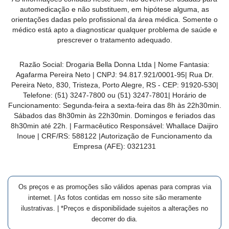
MAIS
automedicação e não substituem, em hipótese alguma, as
orientações dadas pelo profissional da área médica. Somente o
PRÓXIMA
médico está apto a diagnosticar qualquer problema de saúde e
prescrever o tratamento adequado.
CENTRAL
Razão Social:
Drogaria Bella Donna Ltda
| Nome Fantasia:
DO
Agafarma Pereira Neto
| CNPJ:
94.817.921/0001-95
|
Rua Dr.
CLIENTE
Pereira Neto, 830, Tristeza, Porto Alegre, RS -
CEP:
91920-530
|
Telefone:
(51) 3247-7800 ou (51) 3247-7801
| Horário de
Funcionamento: Segunda-feira a sexta-feira das 8h às 22h30min.
Sábados das 8h30min às 22h30min. Domingos e feriados das
8h30min até 22h. | Farmacêutico Responsável: Whallace Daijiro
Inoue | CRF/RS: 588122
|Autorização de Funcionamento da
Empresa (AFE):
0321231
Os preços e as promoções são válidos apenas para compras via
internet. | As fotos contidas em nosso site são meramente
ilustrativas. | *Preços e disponibilidade sujeitos a alterações no
decorrer do dia.