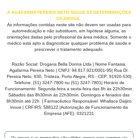
MAIS
A
AGAFARMA PEREIRA
NETO SEGUE AS DETERMINAÇÕES
PRÓXIMA
DA ANVISA.
As informações contidas neste site não devem ser usadas para
automedicação e não substituem, em hipótese alguma, as
CENTRAL
orientações dadas pelo profissional da área médica. Somente o
DO
médico está apto a diagnosticar qualquer problema de saúde e
CLIENTE
prescrever o tratamento adequado.
Razão Social:
Drogaria Bella Donna Ltda
| Nome Fantasia:
Agafarma Pereira Neto
| CNPJ:
94.817.921/0001-95
|
Rua Dr.
Pereira Neto, 830, Tristeza, Porto Alegre, RS -
CEP:
91920-530
|
Telefone:
(51) 3247-7800 ou (51) 3247-7801
| Horário de
Funcionamento: Segunda-feira a sexta-feira das 8h às 22h30min.
Sábados das 8h30min às 22h30min. Domingos e feriados das
8h30min até 22h. | Farmacêutico Responsável: Whallace Daijiro
Inoue | CRF/RS: 588122
|Autorização de Funcionamento da
Empresa (AFE):
0321231
Os preços e as promoções são válidos apenas para compras via