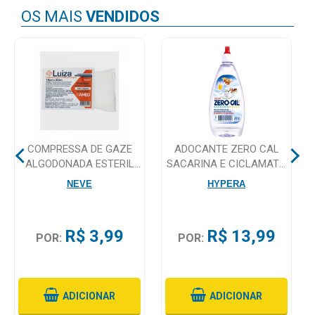
OS MAIS
VENDIDOS
Mamãe
e
Bebê
Medicamentos
Beleza
e
COMPRESSA DE GAZE
ADOCANTE ZERO CAL
Proteção
ALGODONADA ESTERIL
SACARINA E CICLAMATO
15 X 30 C/100 AMERICA
DE SODIO GOTAS 200ML
NEVE
HYPERA
Cuidado
MEDICAL
Adulto
R$ 3,99
R$ 13,99
Dermocosméticos
POR:
POR:
Dieta
e
ADICIONAR
ADICIONAR
Suplemento