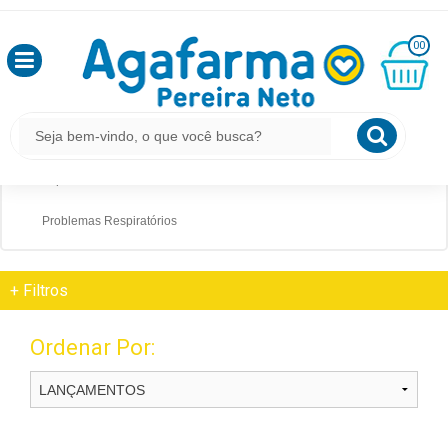
HOME
MEDICAMENTOS
APARELHO RESPIRATÓRIO
OLÁ
00
,
SEJA
BEM
MINHA
MEDICAMENTOS
CESTA
VINDO
R$
0,00
Aparelho Respiratório
Expectorante
LOGIN
Problemas Respiratórios
&
CADASTRO
+
Filtros
MEUS
Ordenar Por:
PEDIDOS
TODOS
DEPARTAMENTOS