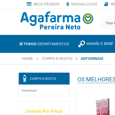
MEUS PEDIDOS
NOSSAS LOJAS
RE
OLÁ
,
CADASTRE
SEJA
SEU
BEM
E-
VINDO
MAIL
MAMÃE E BEBÊ
E
TODOS
DEPARTAMENTOS
RECEBA
LOGIN
TODAS
HOME
CORPO E ROSTO
ANTISSINAIS
&
AS
PROMOÇÕES
CADASTRO
EXCLUSIVAS.
OS MELHORE
CORPO E ROSTO
MEUS
PEDIDOS
Antissinais
TODOS
Ordenar Por Preço
DEPARTAMENTOS