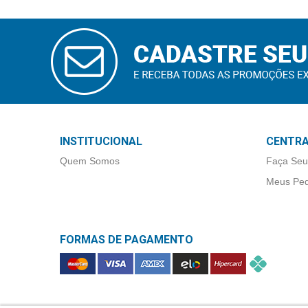
&
PROMOÇÕES
CADASTRAR
E-MAIL
OFERTAS
ATENDIMENTO
INSTITUCIONAL
CENTRA
&
Quem Somos
Faça Seu
LOCALIZAÇÃO
Meus Ped
CENTRAL
FORMAS DE PAGAMENTO
DE
ATENDIMENTO
LOJAS