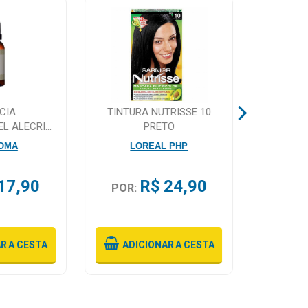
CIA
TINTURA NUTRISSE 10
APAREL
EL ALECRIM
PRETO
GIL
VIA AROMA
CARBO
ROMA
LOREAL PHP
L
17,90
R$ 24,90
POR:
POR:
AR
A CESTA
ADICIONAR
A CESTA
ADI