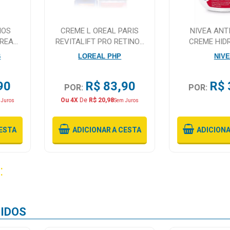
HOS
CREME L OREAL PARIS
NIVEA ANT
CREAM
REVITALIFT PRO RETINOL
CREME HID
NAIS
CUIDADO DIURNO FPS20
FACIAL
B
LOREAL PHP
NIV
ANTIRRUGAS 49G
90
R$ 83,90
R$ 
POR:
POR:
Ou 4X
De
R$ 20,98
 Juros
Sem Juros
ESTA
ADICIONAR
A CESTA
ADICION
:
IDOS