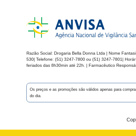
MAIS
PRÓXIMA
CENTRAL
DO
CLIENTE
Razão Social:
Drogaria Bella Donna Ltda
| Nome Fantasi
530
| Telefone:
(51) 3247-7800 ou (51) 3247-7801
| Horá
feriados das 8h30min até 22h. | Farmacêutico Responsáv
Os preços e as promoções são válidos apenas para compras vi
do dia.
Copy