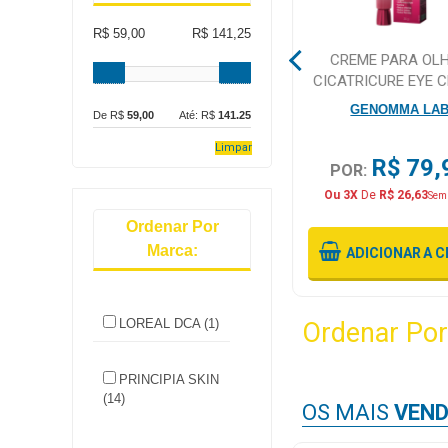
R$ 59,00
R$ 141,25
Mamãe
O
SERUM HIDRATANTE
CREME PARA OL
e
ANTISSINAIS PRINCIPIA
CICATRICURE EYE 
Bebê
PM10 30ML
FOR FACE ANTISSI
PRINCIPIA SKIN
GENOMMA LA
De R$
59,00
Até: R$
141.25
30G
Medicamentos
Limpar
R$ 89,00
R$ 79,
POR:
POR:
Beleza
Ou 4X
De
R$ 22,25
Ou 3X
De
R$ 26,63
Sem Juros
Sem
e
Proteção
Ordenar Por
Marca:
ADICIONAR
A CESTA
ADICIONAR
A C
Cuidado
Adulto
LOREAL DCA (1)
Ordenar Por
Dermocosméticos
Dieta
PRINCIPIA SKIN
e
(14)
OS MAIS
VEND
Suplemento