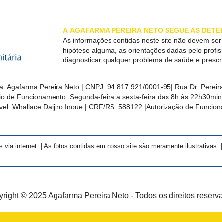
A
AGAFARMA PEREIRA
NETO SEGUE AS DETE
As informações contidas neste site não devem se
hipótese alguma, as orientações dadas pelo profi
diagnosticar qualquer problema de saúde e presc
a:
Agafarma Pereira Neto
| CNPJ:
94.817.921/0001-95
|
Rua Dr. Pereira
rio de Funcionamento: Segunda-feira a sexta-feira das 8h às 22h30m
el: Whallace Daijiro Inoue | CRF/RS: 588122
|Autorização de Funcio
a internet. | As fotos contidas em nosso site são meramente ilustrativas. | 
right © 2025 Agafarma Pereira Neto - Todos os direitos reserv