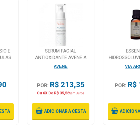
IO E
SERUM FACIAL
ESSEN
SULAS
ANTIOXIDANTE AVENE A
HIDROSSOLUV
OXITIVE 30ML
SILVESTRE 
AVENE
VIA A
30M
90
R$ 213,35
R$ 
POR:
POR:
Ou 6X
De
R$ 35,56
Sem Juros
ESTA
ADICIONAR
A CESTA
ADICION