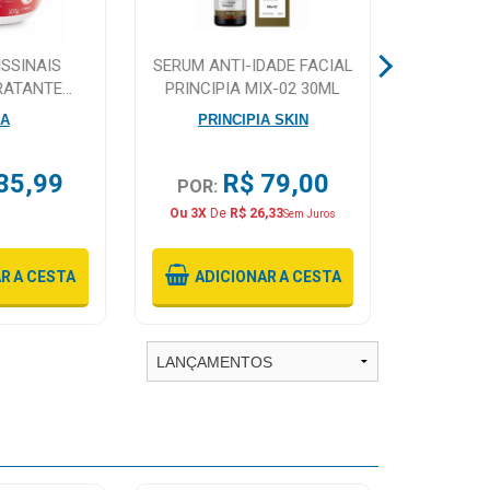
ISSINAIS
SERUM ANTI-IDADE FACIAL
KIT POM
RATANTE
PRINCIPIA MIX-02 30ML
INTEN
 100G
AQUAPH
EA
PRINCIPIA SKIN
35,99
R$ 79,00
POR:
POR:
Ou 3X
De
R$ 26,33
Ou 2X
D
Sem Juros
AR
A CESTA
ADICIONAR
A CESTA
ADI