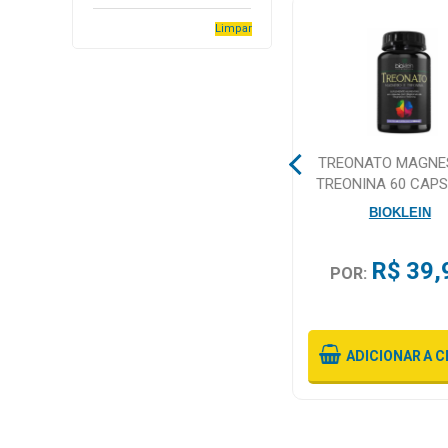
Higiene
Limpar
Saúde
e
Bem-
Estar
TAMARA DESIDRATADA
TREONATO MAGNES
Aparelhos
1KG S/CASCA
TREONINA 60 CAP
e
SHAMBALA
BIOKLEIN
Monitores
Primeiros
R$ 45,90
R$ 39,
POR:
POR:
Socorros
Ou 2X
De
R$ 22,95
Sem Juros
Casa
e
ADICIONAR
A CESTA
ADICIONAR
A C
Utilidade
OFERTAS