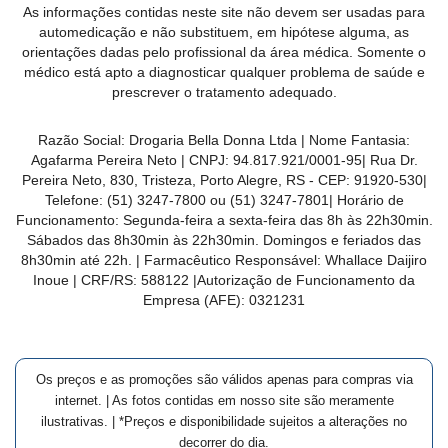
As informações contidas neste site não devem ser usadas para
MAIS
automedicação e não substituem, em hipótese alguma, as
PRÓXIMA
orientações dadas pelo profissional da área médica. Somente o
médico está apto a diagnosticar qualquer problema de saúde e
prescrever o tratamento adequado.
CENTRAL
DO
Razão Social:
Drogaria Bella Donna Ltda
| Nome Fantasia:
CLIENTE
Agafarma Pereira Neto
| CNPJ:
94.817.921/0001-95
|
Rua Dr.
Pereira Neto, 830, Tristeza, Porto Alegre, RS -
CEP:
91920-530
|
Telefone:
(51) 3247-7800 ou (51) 3247-7801
| Horário de
Funcionamento: Segunda-feira a sexta-feira das 8h às 22h30min.
Sábados das 8h30min às 22h30min. Domingos e feriados das
8h30min até 22h. | Farmacêutico Responsável: Whallace Daijiro
Inoue | CRF/RS: 588122
|Autorização de Funcionamento da
Empresa (AFE):
0321231
Os preços e as promoções são válidos apenas para compras via
internet. | As fotos contidas em nosso site são meramente
ilustrativas. | *Preços e disponibilidade sujeitos a alterações no
decorrer do dia.