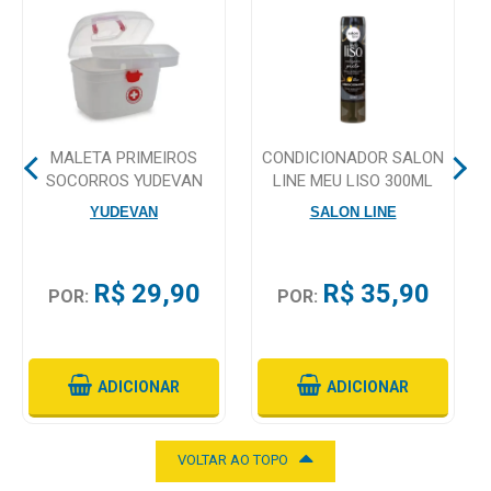
Mamãe
e
Bebê
Medicamentos
MALETA PRIMEIROS
CONDICIONADOR SALON
SOCORROS YUDEVAN
LINE MEU LISO 300ML
Beleza
YUDEVAN
SALON LINE
e
Proteção
R$ 29,90
R$ 35,90
Cuidado
POR:
POR:
Adulto
Dermocosméticos
ADICIONAR
ADICIONAR
Dieta
e
VOLTAR AO TOPO
Suplemento