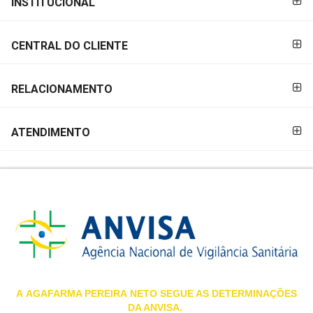
INSTITUCIONAL
&
PAGAMENTO
PROMOÇÕES
CENTRAL DO CLIENTE
OFERTAS
RELACIONAMENTO
ATENDIMENTO
ATENDIMENTO
&
LOCALIZAÇÃO
CENTRAL
DE
ATENDIMENTO
A
AGAFARMA PEREIRA
NETO SEGUE AS DETERMINAÇÕES
DA ANVISA.
LOJAS