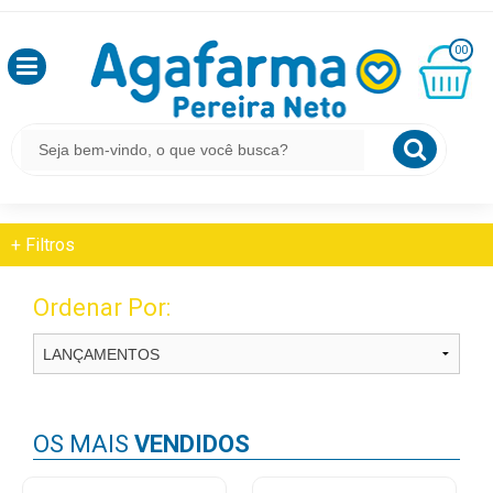
HOME
FITOTERÁPICOS E HOMEOPÁTICOS
OLÁ
ANTIOXIDANTE
00
,
SEJA
BEM
MINHA
CESTA
FITOTERÁPICOS E HOMEOPÁTICOS
VINDO
R$
0,00
Antioxidante
LOGIN
+
Filtros
&
CADASTRO
Ordenar Por:
MEUS
PEDIDOS
OS MAIS
VENDIDOS
TODOS
DEPARTAMENTOS