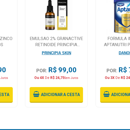
 ZINCO
EMULSAO 2% GRANACTIVE
FORMULA I
OS
RETINOIDE PRINCIPIA
APTANUTRI 
SKINCARE GR-2 30ML
800
PRINCIPIA SKIN
DANO
90
R$ 99,00
R$ 
POR:
POR:
Ou 4X
De
R$ 24,75
Ou 3X
De
R$ 24
 Juros
Sem Juros
ESTA
ADICIONAR
A CESTA
ADICION