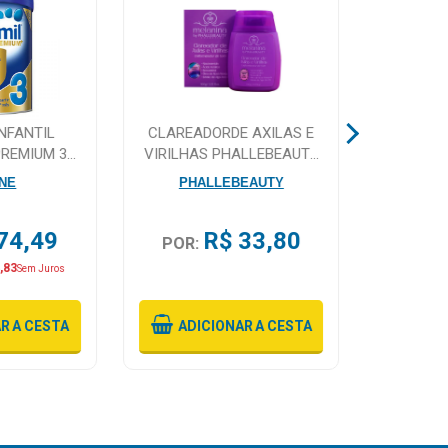
NFANTIL
CLAREADORDE AXILAS E
ENGOV 
PREMIUM 3
VIRILHAS PHALLEBEAUTY
G
PH0809 100ML
NE
PHALLEBEAUTY
74,49
R$ 33,80
POR:
POR:
,83
Sem Juros
AR
A CESTA
ADICIONAR
A CESTA
ADI