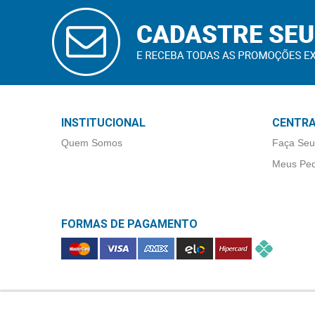
Higiene
CADASTRAR
E-MAIL
Saúde
e
Bem-
Estar
Aparelhos
INSTITUCIONAL
CENTRA
e
Quem Somos
Faça Seu
Monitores
Meus Ped
Primeiros
Socorros
FORMAS DE PAGAMENTO
Casa
e
Utilidade
OFERTAS