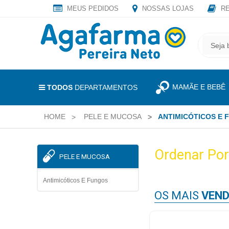
MEUS PEDIDOS
NOSSAS LOJAS
RE
OLÁ
,
CADASTRE
SEJA
SEU
BEM
E-
VINDO
MAIL
MAMÃE E BEBÊ
E
TODOS
DEPARTAMENTOS
RECEBA
LOGIN
TODAS
HOME
PELE E MUCOSA
ANTIMICÓTICOS E 
&
AS
PROMOÇÕES
CADASTRO
EXCLUSIVAS.
Ordenar Por
PELE E MUCOSA
MEUS
PEDIDOS
Antimicóticos E Fungos
OS MAIS
VEND
TODOS
DEPARTAMENTOS