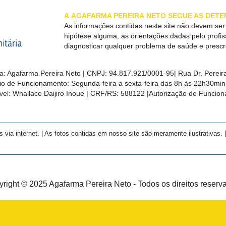
A
AGAFARMA PEREIRA
NETO SEGUE AS DETE
As informações contidas neste site não devem se
hipótese alguma, as orientações dadas pelo profi
diagnosticar qualquer problema de saúde e presc
a:
Agafarma Pereira Neto
| CNPJ:
94.817.921/0001-95
|
Rua Dr. Pereira
rio de Funcionamento: Segunda-feira a sexta-feira das 8h às 22h30m
el: Whallace Daijiro Inoue | CRF/RS: 588122
|Autorização de Funcio
a internet. | As fotos contidas em nosso site são meramente ilustrativas. | 
right © 2025 Agafarma Pereira Neto - Todos os direitos reserv