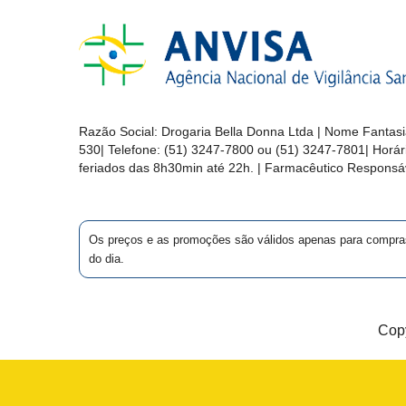
&
PROMOÇÕES
OFERTAS
Razão Social:
Drogaria Bella Donna Ltda
| Nome Fantasi
530
| Telefone:
(51) 3247-7800 ou (51) 3247-7801
| Horá
feriados das 8h30min até 22h. | Farmacêutico Responsáv
ATENDIMENTO
&
LOCALIZAÇÃO
Os preços e as promoções são válidos apenas para compras vi
do dia.
CENTRAL
DE
Copy
ATENDIMENTO
LOJAS