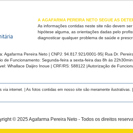
A
AGAFARMA PEREIRA
NETO SEGUE AS DETE
As informações contidas neste site não devem se
hipótese alguma, as orientações dadas pelo profi
diagnosticar qualquer problema de saúde e presc
a:
Agafarma Pereira Neto
| CNPJ:
94.817.921/0001-95
|
Rua Dr. Pereira
rio de Funcionamento: Segunda-feira a sexta-feira das 8h às 22h30m
el: Whallace Daijiro Inoue | CRF/RS: 588122
|Autorização de Funcio
a internet. | As fotos contidas em nosso site são meramente ilustrativas. | 
right © 2025 Agafarma Pereira Neto - Todos os direitos reserv