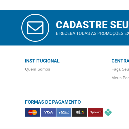
Higiene
Saúde
CADASTRAR
e
E-MAIL
Bem-
Estar
Aparelhos
e
INSTITUCIONAL
CENTRA
Monitores
Quem Somos
Faça Seu
Primeiros
Meus Ped
Socorros
Casa
e
FORMAS DE PAGAMENTO
Utilidade
OFERTAS