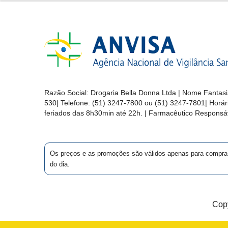
&
PROMOÇÕES
OFERTAS
Razão Social:
Drogaria Bella Donna Ltda
| Nome Fantasi
ATENDIMENTO
530
| Telefone:
(51) 3247-7800 ou (51) 3247-7801
| Horá
&
feriados das 8h30min até 22h. | Farmacêutico Responsáv
LOCALIZAÇÃO
Os preços e as promoções são válidos apenas para compras vi
do dia.
CENTRAL
DE
ATENDIMENTO
Copy
LOJAS