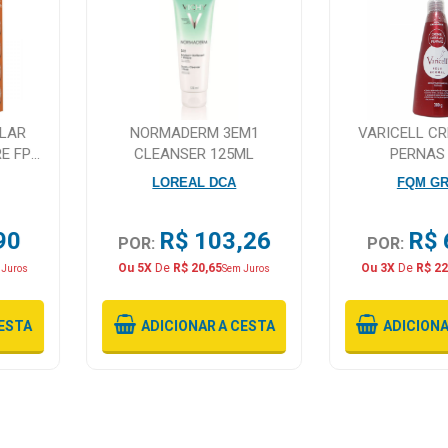
OLAR
NORMADERM 3EM1
VARICELL C
E FPS
CLEANSER 125ML
PERNAS
PS 50
LOREAL DCA
FQM G
90
R$ 103,26
R$ 
POR:
POR:
Ou 5X
De
R$ 20,65
Ou 3X
De
R$ 22
 Juros
Sem Juros
ESTA
ADICIONAR
A CESTA
ADICION