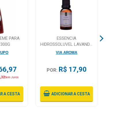
REME PARA
ESSENCIA
L-CAPS 
 300G
HIDROSSOLUVEL LAVANDA
COM 60 
VIA AROMA 30ML
RUPO
VIA AROMA
66,97
R$ 17,90
POR:
POR:
,32
Ou 6X
D
Sem Juros
AR
A CESTA
ADICIONAR
A CESTA
ADI