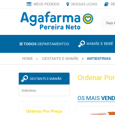
MEUS PEDIDOS
NOSSAS LOJAS
RE
OLÁ
,
CADASTRE
SEJA
SEU
BEM
E-
VINDO
MAIL
MAMÃE E BEBÊ
E
TODOS
DEPARTAMENTOS
RECEBA
LOGIN
TODAS
HOME
GESTANTE E MAMÃE
ANTIESTRIAS
&
AS
PROMOÇÕES
CADASTRO
EXCLUSIVAS.
Ordenar Por
GESTANTE E MAMÃE
MEUS
PEDIDOS
Antiestrias
OS MAIS
VEND
TODOS
Ordenar Por Preço
DEPARTAMENTOS