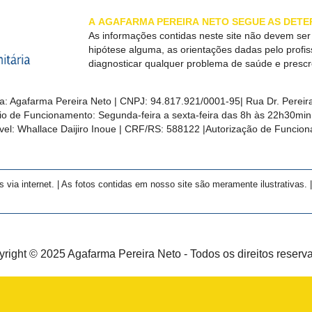
A
AGAFARMA PEREIRA
NETO SEGUE AS DETE
As informações contidas neste site não devem se
hipótese alguma, as orientações dadas pelo profi
diagnosticar qualquer problema de saúde e presc
a:
Agafarma Pereira Neto
| CNPJ:
94.817.921/0001-95
|
Rua Dr. Pereira
rio de Funcionamento: Segunda-feira a sexta-feira das 8h às 22h30m
el: Whallace Daijiro Inoue | CRF/RS: 588122
|Autorização de Funcio
a internet. | As fotos contidas em nosso site são meramente ilustrativas. | 
right © 2025 Agafarma Pereira Neto - Todos os direitos reserv