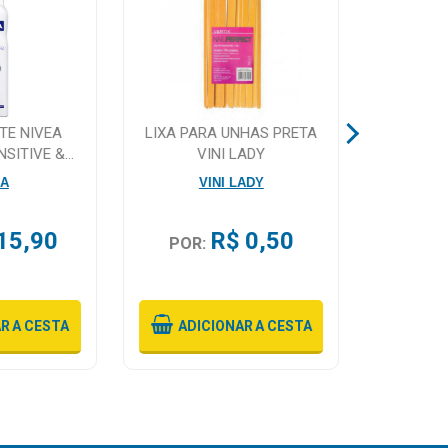
TE NIVEA
LIXA PARA UNHAS PRETA
CHUPET
NSITIVE &
VINI LADY
NIGHT S
50ML
EA
VINI LADY
15,90
R$ 0,50
POR:
POR:
Ou 2X
D
AR
A CESTA
ADICIONAR
A CESTA
ADI