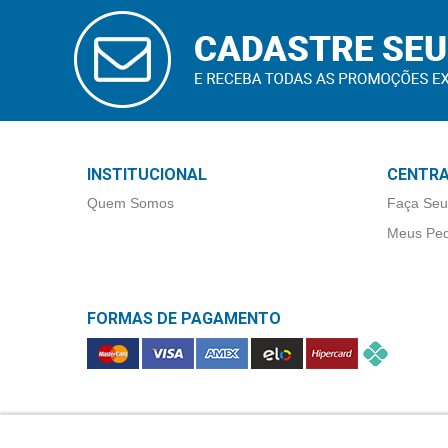
Higiene
CADASTRAR
E-MAIL
Saúde
e
Bem-
Estar
Aparelhos
INSTITUCIONAL
CENTRA
e
Quem Somos
Faça Seu
Monitores
Meus Ped
Primeiros
Socorros
FORMAS DE PAGAMENTO
Casa
e
Utilidade
OFERTAS