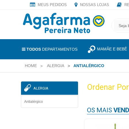
MEUS PEDIDOS
NOSSAS LOJAS
RE
OLÁ
,
CADASTRE
SEJA
SEU
BEM
E-
VINDO
MAIL
MAMÃE E BEBÊ
E
TODOS
DEPARTAMENTOS
RECEBA
LOGIN
TODAS
HOME
ALERGIA
ANTIALÉRGICO
&
AS
PROMOÇÕES
CADASTRO
EXCLUSIVAS.
Ordenar Por
ALERGIA
MEUS
PEDIDOS
Antialérgico
OS MAIS
VEND
TODOS
DEPARTAMENTOS