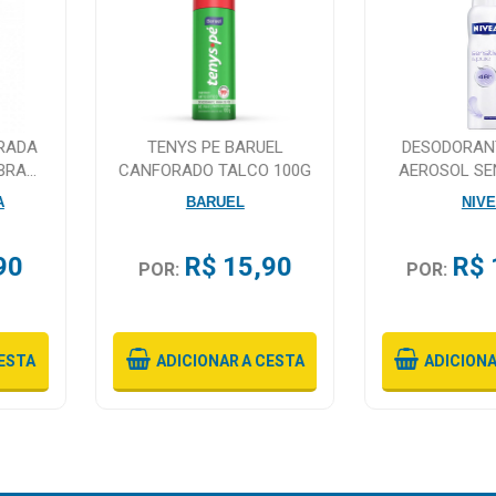
RADA
TENYS PE BARUEL
DESODORAN
BRA
CANFORADO TALCO 100G
AEROSOL SE
ST
PURE 1
A
BARUEL
NIV
90
R$ 15,90
R$ 
POR:
POR:
ESTA
ADICIONAR
A CESTA
ADICION