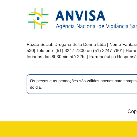
&
PROMOÇÕES
OFERTAS
Razão Social:
Drogaria Bella Donna Ltda
| Nome Fantasi
530
| Telefone:
(51) 3247-7800 ou (51) 3247-7801
| Horá
feriados das 8h30min até 22h. | Farmacêutico Responsáv
ATENDIMENTO
&
LOCALIZAÇÃO
Os preços e as promoções são válidos apenas para compras vi
do dia.
CENTRAL
DE
Copy
ATENDIMENTO
LOJAS