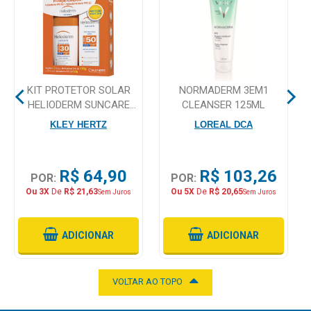
Mamãe
e
Bebê
KIT PROTETOR SOLAR
NORMADERM 3EM1
Medicamentos
HELIODERM SUNCARE
CLEANSER 125ML
FPS 30 120G FACIAL FPS
Beleza
KLEY HERTZ
LOREAL DCA
50 50G
e
Proteção
R$ 64,90
R$ 103,26
POR:
POR:
Cuidado
Ou 3X
De
R$ 21,63
Ou 5X
De
R$ 20,65
Sem Juros
Sem Juros
Adulto
Dermocosméticos
ADICIONAR
ADICIONAR
Dieta
e
VOLTAR AO TOPO
Suplemento