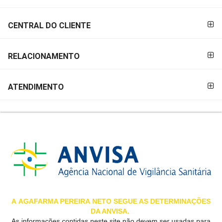
&
PROMOÇÕES
CENTRAL DO CLIENTE
RELACIONAMENTO
OFERTAS
ATENDIMENTO
ATENDIMENTO
&
LOCALIZAÇÃO
CENTRAL
DE
ATENDIMENTO
A
AGAFARMA PEREIRA
NETO SEGUE AS DETERMINAÇÕES
DA ANVISA.
LOJAS
As informações contidas neste site não devem ser usadas para