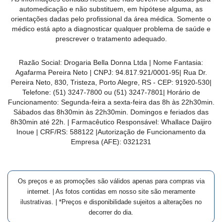
MAIS
automedicação e não substituem, em hipótese alguma, as
orientações dadas pelo profissional da área médica. Somente o
PRÓXIMA
médico está apto a diagnosticar qualquer problema de saúde e
prescrever o tratamento adequado.
CENTRAL
Razão Social:
Drogaria Bella Donna Ltda
| Nome Fantasia:
DO
Agafarma Pereira Neto
| CNPJ:
94.817.921/0001-95
|
Rua Dr.
CLIENTE
Pereira Neto, 830, Tristeza, Porto Alegre, RS -
CEP:
91920-530
|
Telefone:
(51) 3247-7800 ou (51) 3247-7801
| Horário de
Funcionamento: Segunda-feira a sexta-feira das 8h às 22h30min.
Sábados das 8h30min às 22h30min. Domingos e feriados das
8h30min até 22h. | Farmacêutico Responsável: Whallace Daijiro
Inoue | CRF/RS: 588122
|Autorização de Funcionamento da
Empresa (AFE):
0321231
Os preços e as promoções são válidos apenas para compras via
internet. | As fotos contidas em nosso site são meramente
ilustrativas. | *Preços e disponibilidade sujeitos a alterações no
decorrer do dia.