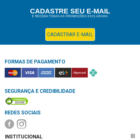
Higiene
CADASTRE SEU E-MAIL
E RECEBA TODAS AS PROMOÇÕES EXCLUSIVAS.
Saúde
e
Bem-
CADASTRAR E-MAIL
Estar
Aparelhos
FORMAS DE PAGAMENTO
e
Monitores
Primeiros
Socorros
SEGURANÇA E CREDIBILIDADE
Casa
e
REDES SOCIAIS
Utilidade
FORMAS DE
OFERTAS
INSTITUCIONAL
PAGAMENTO