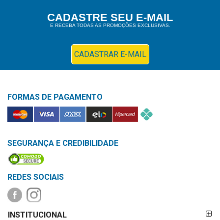
Higiene
CADASTRE SEU E-MAIL
E RECEBA TODAS AS PROMOÇÕES EXCLUSIVAS.
Saúde
e
Bem-
CADASTRAR E-MAIL
Estar
Aparelhos
FORMAS DE PAGAMENTO
e
Monitores
Primeiros
Socorros
SEGURANÇA E CREDIBILIDADE
Casa
e
REDES SOCIAIS
Utilidade
FORMAS DE
OFERTAS
INSTITUCIONAL
PAGAMENTO