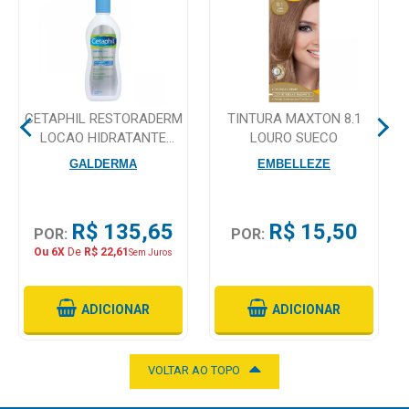
Mamãe
e
Bebê
CETAPHIL RESTORADERM
TINTURA MAXTON 8.1
Medicamentos
LOCAO HIDRATANTE
LOURO SUECO
295ML
Beleza
GALDERMA
EMBELLEZE
e
Proteção
R$ 135,65
R$ 15,50
POR:
POR:
Cuidado
Ou 6X
De
R$ 22,61
Sem Juros
Adulto
Dermocosméticos
ADICIONAR
ADICIONAR
Dieta
e
VOLTAR AO TOPO
Suplemento