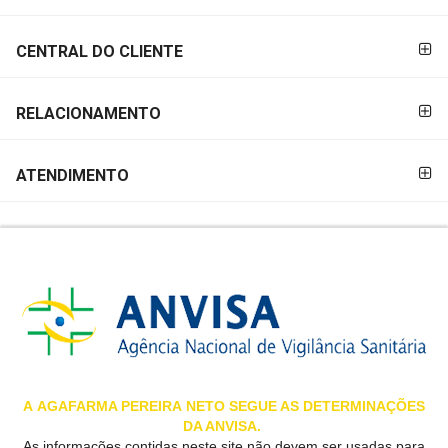
&
PROMOÇÕES
CENTRAL DO CLIENTE
RELACIONAMENTO
OFERTAS
ATENDIMENTO
ATENDIMENTO
&
LOCALIZAÇÃO
CENTRAL
DE
ATENDIMENTO
A
AGAFARMA PEREIRA
NETO SEGUE AS DETERMINAÇÕES
DA ANVISA.
LOJAS
As informações contidas neste site não devem ser usadas para