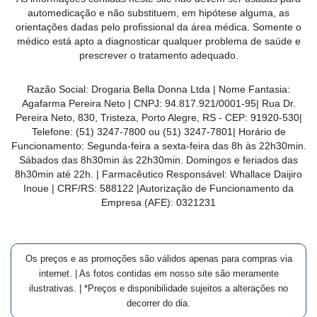
MAIS
automedicação e não substituem, em hipótese alguma, as
orientações dadas pelo profissional da área médica. Somente o
PRÓXIMA
médico está apto a diagnosticar qualquer problema de saúde e
prescrever o tratamento adequado.
CENTRAL
Razão Social:
Drogaria Bella Donna Ltda
| Nome Fantasia:
DO
Agafarma Pereira Neto
| CNPJ:
94.817.921/0001-95
|
Rua Dr.
CLIENTE
Pereira Neto, 830, Tristeza, Porto Alegre, RS -
CEP:
91920-530
|
Telefone:
(51) 3247-7800 ou (51) 3247-7801
| Horário de
Funcionamento: Segunda-feira a sexta-feira das 8h às 22h30min.
Sábados das 8h30min às 22h30min. Domingos e feriados das
8h30min até 22h. | Farmacêutico Responsável: Whallace Daijiro
Inoue | CRF/RS: 588122
|Autorização de Funcionamento da
Empresa (AFE):
0321231
Os preços e as promoções são válidos apenas para compras via
internet. | As fotos contidas em nosso site são meramente
ilustrativas. | *Preços e disponibilidade sujeitos a alterações no
decorrer do dia.