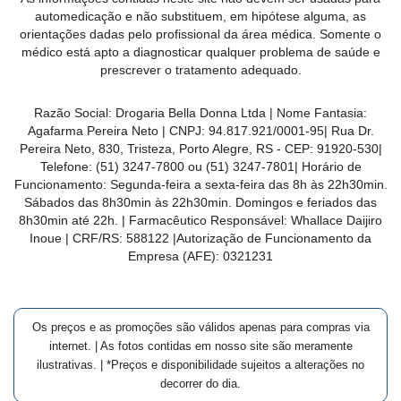
MAIS
automedicação e não substituem, em hipótese alguma, as
orientações dadas pelo profissional da área médica. Somente o
PRÓXIMA
médico está apto a diagnosticar qualquer problema de saúde e
prescrever o tratamento adequado.
CENTRAL
Razão Social:
Drogaria Bella Donna Ltda
| Nome Fantasia:
DO
Agafarma Pereira Neto
| CNPJ:
94.817.921/0001-95
|
Rua Dr.
CLIENTE
Pereira Neto, 830, Tristeza, Porto Alegre, RS -
CEP:
91920-530
|
Telefone:
(51) 3247-7800 ou (51) 3247-7801
| Horário de
Funcionamento: Segunda-feira a sexta-feira das 8h às 22h30min.
Sábados das 8h30min às 22h30min. Domingos e feriados das
8h30min até 22h. | Farmacêutico Responsável: Whallace Daijiro
Inoue | CRF/RS: 588122
|Autorização de Funcionamento da
Empresa (AFE):
0321231
Os preços e as promoções são válidos apenas para compras via
internet. | As fotos contidas em nosso site são meramente
ilustrativas. | *Preços e disponibilidade sujeitos a alterações no
decorrer do dia.