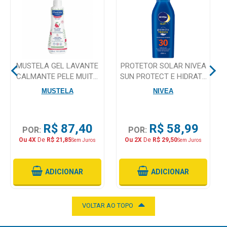
Mamãe
e
Bebê
MUSTELA GEL LAVANTE
PROTETOR SOLAR NIVEA
Medicamentos
CALMANTE PELE MUITO
SUN PROTECT E HIDRATA
SENSIVEL 300ML
FPS 30 200ML
Beleza
MUSTELA
NIVEA
e
Proteção
R$ 87,40
R$ 58,99
POR:
POR:
Cuidado
Ou 4X
De
R$ 21,85
Ou 2X
De
R$ 29,50
Sem Juros
Sem Juros
Adulto
Dermocosméticos
ADICIONAR
ADICIONAR
Dieta
e
VOLTAR AO TOPO
Suplemento