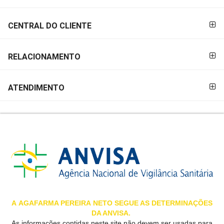
&
PROMOÇÕES
CENTRAL DO CLIENTE
RELACIONAMENTO
OFERTAS
ATENDIMENTO
ATENDIMENTO
&
LOCALIZAÇÃO
CENTRAL
DE
ATENDIMENTO
A
AGAFARMA PEREIRA
NETO SEGUE AS DETERMINAÇÕES
DA ANVISA.
LOJAS
As informações contidas neste site não devem ser usadas para