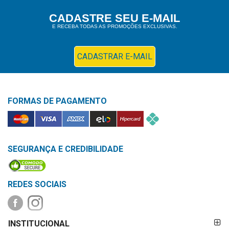
Higiene
CADASTRE SEU E-MAIL
E RECEBA TODAS AS PROMOÇÕES EXCLUSIVAS.
Saúde
e
Bem-
CADASTRAR E-MAIL
Estar
Aparelhos
FORMAS DE PAGAMENTO
e
Monitores
Primeiros
Socorros
SEGURANÇA E CREDIBILIDADE
Casa
e
REDES SOCIAIS
Utilidade
FORMAS DE
OFERTAS
INSTITUCIONAL
PAGAMENTO