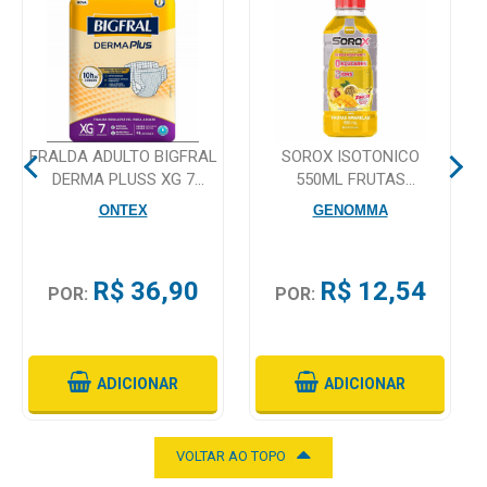
Mamãe
e
Bebê
Medicamentos
FRALDA ADULTO BIGFRAL
SOROX ISOTONICO
DERMA PLUSS XG 7
550ML FRUTAS
Beleza
UNIDADES
AMARELAS
ONTEX
GENOMMA
e
Proteção
R$ 36,90
R$ 12,54
Cuidado
POR:
POR:
Adulto
Dermocosméticos
ADICIONAR
ADICIONAR
Dieta
e
VOLTAR AO TOPO
Suplemento