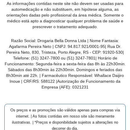
As informações contidas neste site não devem ser usadas para
MAIS
automedicação e não substituem, em hipótese alguma, as
PRÓXIMA
orientações dadas pelo profissional da área médica. Somente o
médico está apto a diagnosticar qualquer problema de saúde e
prescrever o tratamento adequado.
CENTRAL
DO
Razão Social:
Drogaria Bella Donna Ltda
| Nome Fantasia:
CLIENTE
Agafarma Pereira Neto
| CNPJ:
94.817.921/0001-95
|
Rua Dr.
Pereira Neto, 830, Tristeza, Porto Alegre, RS -
CEP:
91920-530
|
Telefone:
(51) 3247-7800 ou (51) 3247-7801
| Horário de
Funcionamento: Segunda-feira a sexta-feira das 8h às 22h30min.
Sábados das 8h30min às 22h30min. Domingos e feriados das
8h30min até 22h. | Farmacêutico Responsável: Whallace Daijiro
Inoue | CRF/RS: 588122
|Autorização de Funcionamento da
Empresa (AFE):
0321231
Os preços e as promoções são válidos apenas para compras via
internet. | As fotos contidas em nosso site são meramente
ilustrativas. | *Preços e disponibilidade sujeitos a alterações no
decorrer do dia.