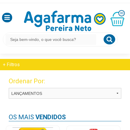
HOME
APARELHO DIGESTIVO
OLÁ
SÍNDROME DO INTESTINO IRRITÁVEL
00
,
SEJA
BEM
MINHA
CESTA
APARELHO DIGESTIVO
VINDO
R$
0,00
Síndrome Do Intestino Irritável
LOGIN
+
Filtros
&
CADASTRO
Ordenar Por:
MEUS
PEDIDOS
OS MAIS
VENDIDOS
TODOS
DEPARTAMENTOS