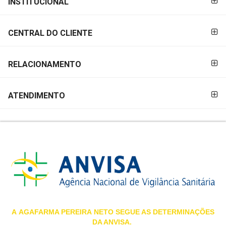
INSTITUCIONAL
&
PAGAMENTO
PROMOÇÕES
CENTRAL DO CLIENTE
OFERTAS
RELACIONAMENTO
ATENDIMENTO
ATENDIMENTO
&
LOCALIZAÇÃO
CENTRAL
DE
ATENDIMENTO
A
AGAFARMA PEREIRA
NETO SEGUE AS DETERMINAÇÕES
DA ANVISA.
LOJAS