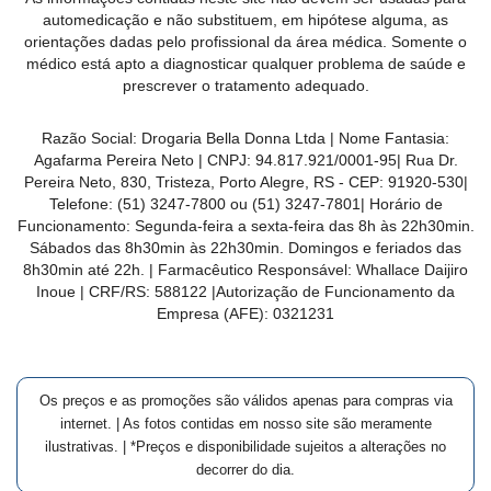
MAIS
automedicação e não substituem, em hipótese alguma, as
orientações dadas pelo profissional da área médica. Somente o
PRÓXIMA
médico está apto a diagnosticar qualquer problema de saúde e
prescrever o tratamento adequado.
CENTRAL
Razão Social:
Drogaria Bella Donna Ltda
| Nome Fantasia:
DO
Agafarma Pereira Neto
| CNPJ:
94.817.921/0001-95
|
Rua Dr.
CLIENTE
Pereira Neto, 830, Tristeza, Porto Alegre, RS -
CEP:
91920-530
|
Telefone:
(51) 3247-7800 ou (51) 3247-7801
| Horário de
Funcionamento: Segunda-feira a sexta-feira das 8h às 22h30min.
Sábados das 8h30min às 22h30min. Domingos e feriados das
8h30min até 22h. | Farmacêutico Responsável: Whallace Daijiro
Inoue | CRF/RS: 588122
|Autorização de Funcionamento da
Empresa (AFE):
0321231
Os preços e as promoções são válidos apenas para compras via
internet. | As fotos contidas em nosso site são meramente
ilustrativas. | *Preços e disponibilidade sujeitos a alterações no
decorrer do dia.