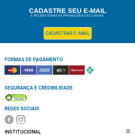
Higiene
CADASTRE SEU E-MAIL
E RECEBA TODAS AS PROMOÇÕES EXCLUSIVAS.
Saúde
e
Bem-
CADASTRAR E-MAIL
Estar
Aparelhos
FORMAS DE PAGAMENTO
e
Monitores
Primeiros
Socorros
SEGURANÇA E CREDIBILIDADE
Casa
e
REDES SOCIAIS
Utilidade
FORMAS DE
OFERTAS
INSTITUCIONAL
PAGAMENTO