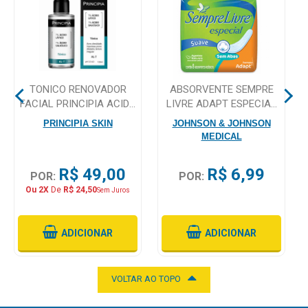
Mamãe
e
Bebê
TONICO RENOVADOR
ABSORVENTE SEMPRE
Medicamentos
FACIAL PRINCIPIA ACIDO
LIVRE ADAPT ESPECIAL
LATICO AL-7 120ML
SEM ABAS, SUAVE COM 8
Beleza
PRINCIPIA SKIN
JOHNSON & JOHNSON
UNIDADES
MEDICAL
e
Proteção
R$ 49,00
R$ 6,99
POR:
POR:
Cuidado
Ou 2X
De
R$ 24,50
Sem Juros
Adulto
Dermocosméticos
ADICIONAR
ADICIONAR
Dieta
e
VOLTAR AO TOPO
Suplemento