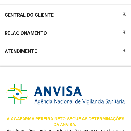
&
PROMOÇÕES
CENTRAL DO CLIENTE
RELACIONAMENTO
OFERTAS
ATENDIMENTO
ATENDIMENTO
&
LOCALIZAÇÃO
CENTRAL
DE
ATENDIMENTO
A
AGAFARMA PEREIRA
NETO SEGUE AS DETERMINAÇÕES
DA ANVISA.
LOJAS
As informações contidas neste site não devem ser usadas para