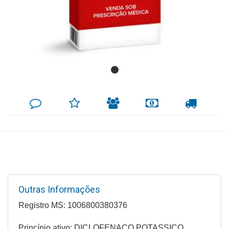
Mamãe
e
Bebê
Medicamentos
Beleza
DEIXE
MINHA
INDIQUE
FORMAS
CALCULAR
e
SEU
LISTA
AO
DE
FRETE
COMENTÁRIO
DE
AMIGO
PAGAMENTO
Proteção
DESEJOS
Cuidado
Adulto
Dermocosméticos
Outras Informações
Dieta
e
Registro MS: 1006800380376
Suplemento
Princípio ativo: DICLOFENACO POTASSICO