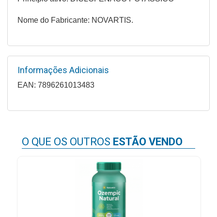
Higiene
Nome do Fabricante: NOVARTIS.
Saúde
e
Bem-
Estar
Informações Adicionais
Aparelhos
EAN: 7896261013483
e
Monitores
Primeiros
Socorros
O QUE OS OUTROS
ESTÃO VENDO
Casa
e
Utilidade
OFERTAS