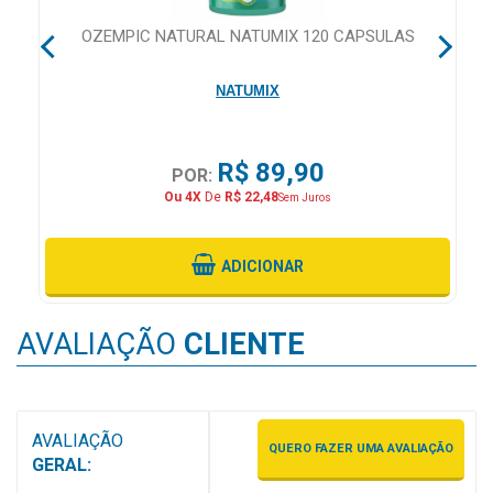
&
PROMOÇÕES
OZEMPIC NATURAL NATUMIX 120 CAPSULAS
NATUMIX
OFERTAS
R$ 89,90
POR:
Ou 4X
De
R$ 22,48
Sem Juros
ATENDIMENTO
&
LOCALIZAÇÃO
ADICIONAR
AVALIAÇÃO
CLIENTE
CENTRAL
DE
ATENDIMENTO
AVALIAÇÃO
QUERO FAZER UMA AVALIAÇÃO
GERAL:
LOJAS