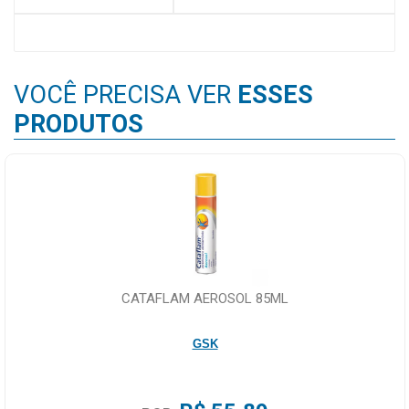
MAIS
PRÓXIMA
VOCÊ PRECISA VER
ESSES
CENTRAL
PRODUTOS
DO
CLIENTE
CATAFLAM AEROSOL 85ML
GSK