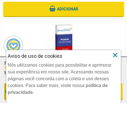
ADICIONAR
×
Aviso de uso de cookies
R$ 58,20
Por:
LEGALON 90MG, CAIXA COM 30 DRAGEAS
Nós utilizamos cookies para possibilitar e aprimorar
Em Até 2x De R$ 29,10 S/juros
sua experiência em nosso site. Acessando nossas
Mais Parcelamentos
MYLAN
páginas você concorda com a coleta e uso desses
cookies.
Para saber mais, visite nossa
política de
FORMAS DE PARCELAMENTO
COMPRAR
privacidade
.
UND.
R$ 158,12
1x De R$ 58,20 S/JUROS | Total: R$ 58,20
POR:
Ou 6X
De
R$ 26,35
Sem Juros
2x De R$ 29,10 S/JUROS | Total: R$ 58,20
ADICIONAR