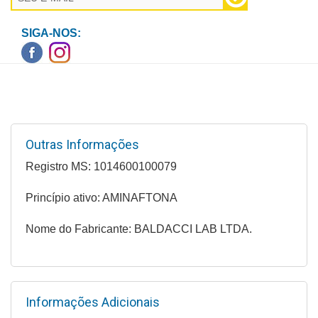
Higiene
SIGA-NOS:
Saúde
e
Bem-
Estar
Aparelhos
e
Outras Informações
Monitores
Registro MS: 1014600100079
Primeiros
Princípio ativo: AMINAFTONA
Socorros
Nome do Fabricante: BALDACCI LAB LTDA.
Casa
e
Utilidade
Informações Adicionais
OFERTAS