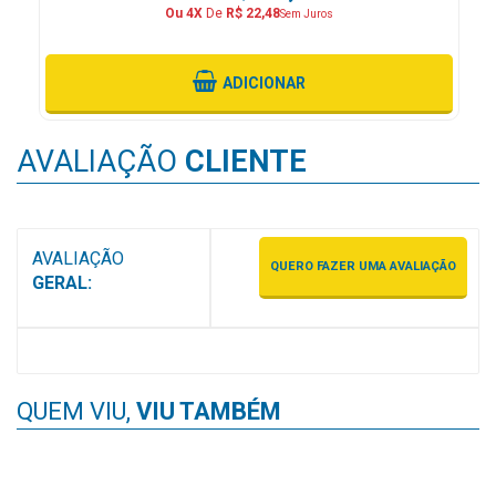
Ou 4X
De
R$ 22,48
Sem Juros
MAIS
PRÓXIMA
ADICIONAR
CENTRAL
DO
AVALIAÇÃO
CLIENTE
CLIENTE
AVALIAÇÃO
QUERO FAZER UMA AVALIAÇÃO
GERAL:
QUEM VIU,
VIU TAMBÉM