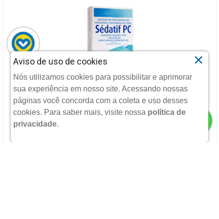
×
Aviso de uso de cookies
SEDATIF PC 300MG 60 COMPRIMIDOS
Nós utilizamos cookies para possibilitar e aprimorar
sua experiência em nosso site. Acessando nossas
BOIRON
páginas você concorda com a coleta e uso desses
cookies.
Para saber mais, visite nossa
política de
privacidade
.
R$ 92,90
POR:
Ou 4X
De
R$ 23,23
Sem Juros
ADICIONAR