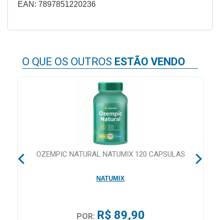
EAN: 7897851220236
&
PROMOÇÕES
O QUE OS OUTROS
ESTÃO VENDO
OFERTAS
ATENDIMENTO
&
LOCALIZAÇÃO
OZEMPIC NATURAL NATUMIX 120 CAPSULAS
CENTRAL
DE
NATUMIX
ATENDIMENTO
R$ 89,90
POR:
LOJAS