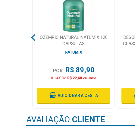
&
PROMOÇÕES
OFERTAS
E FUROS REF
OZEMPIC NATURAL NATUMIX 120
DESO
M
CAPSULAS
CLAS
NATUMIX
ATENDIMENTO
&
,90
R$ 89,90
POR:
LOCALIZAÇÃO
Ou 4X
De
R$ 22,48
Sem Juros
 CESTA
ADICIONAR
A CESTA
CENTRAL
DE
ATENDIMENTO
AVALIAÇÃO
CLIENTE
LOJAS