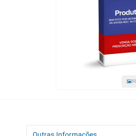
|
MARCA:
ACHE
Mamãe
e
Bebê
Medicamentos
Beleza
e
Proteção
Cuidado
F
Adulto
Dermocosméticos
Dieta
e
Suplemento
Outras Informações