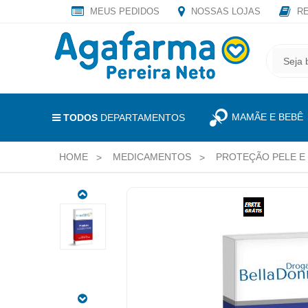
MEUS PEDIDOS
NOSSAS LOJAS
RE
OLÁ
,
CADASTRE
SEJA
SEU
BEM
E-
VINDO
MAIL
MAMÃE E BEBÊ
E
TODOS
DEPARTAMENTOS
RECEBA
LOGIN
TODAS
HOME
MEDICAMENTOS
PROTEÇÃO PELE E
&
AS
PROMOÇÕES
CADASTRO
EXCLUSIVAS.
CANDICORT
MEUS
CREME
PEDIDOS
30G
CÓDIGO
DO
TODOS
PRODUTO:
DEPARTAMENTOS
7896658001116