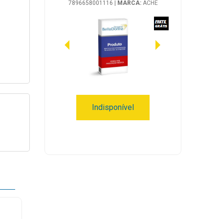
7896658001116
|
MARCA:
ACHE
Indisponível