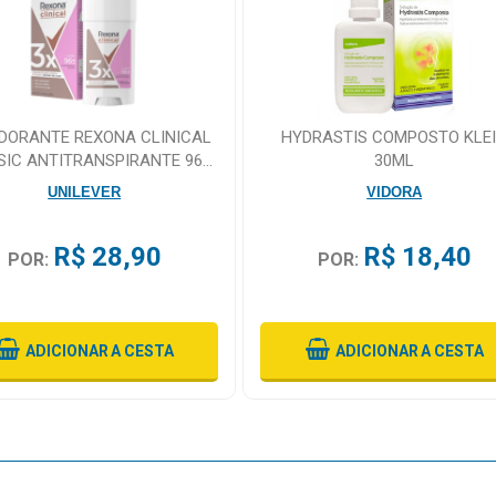
DORANTE REXONA CLINICAL
HYDRASTIS COMPOSTO KLE
SIC ANTITRANSPIRANTE 96H
30ML
CREME 58G
UNILEVER
VIDORA
R$ 28,90
R$ 18,40
POR:
POR:
ADICIONAR
A CESTA
ADICIONAR
A CESTA