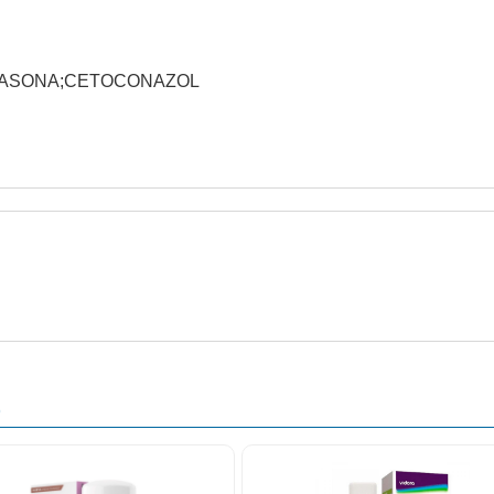
METASONA;CETOCONAZOL
O