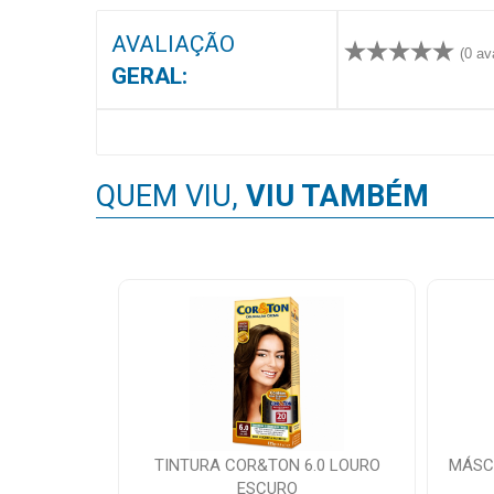
MAIS
AVALIAÇÃO
PRÓXIMA
(0 av
GERAL:
CENTRAL
DO
CLIENTE
QUEM VIU,
VIU TAMBÉM
TINTURA COR&TON 6.0 LOURO
MÁSC
ESCURO