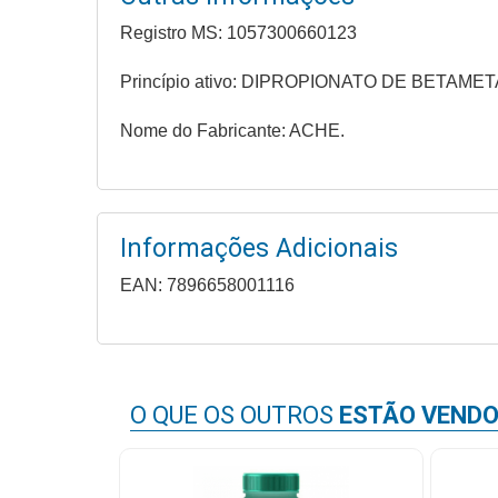
Higiene
Registro MS: 1057300660123
Saúde
Princípio ativo: DIPROPIONATO DE BETA
e
Bem-
Nome do Fabricante: ACHE.
Estar
Aparelhos
e
Informações Adicionais
Monitores
EAN: 7896658001116
Primeiros
Socorros
Casa
e
O QUE OS OUTROS
ESTÃO VEND
Utilidade
OFERTAS