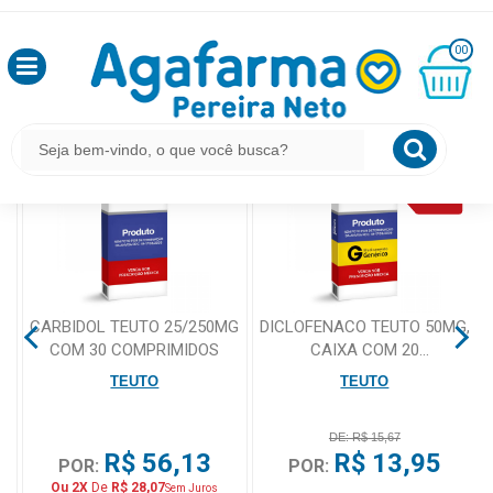
HOME
BUSCA POR TEUTO
OLÁ
00
,
SEJA
BEM
MINHA
O QUE VOCÊ PROCURA ESTÁ AQUI?
CESTA
VINDO
R$
0,00
LOGIN
&
CADASTRO
O
CARBIDOL TEUTO 25/250MG
DICLOFENACO TEUTO 50MG,
COM 30 COMPRIMIDOS
CAIXA COM 20
MEUS
COMPRIMIDOS
TEUTO
TEUTO
PEDIDOS
DISPERSIVEIS
DE: R$ 15,67
R$ 56,13
R$ 13,95
TODOS
POR:
POR:
DEPARTAMENTOS
Ou 2X
De
R$ 28,07
Sem Juros