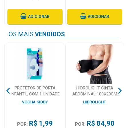
Mamãe
ADICIONAR
ADICIONAR
e
Bebê
OS MAIS
VENDIDOS
Medicamentos
Beleza
e
Proteção
Cuidado
Adulto
PROTETOR DE PORTA
HIDROLIGHT CINTA
INFANTIL COM 1 UNIDADE
ABDOMINAL 100X20CM
Dermocosméticos
ADULTO UNISSEX PRETO
VOGHA KIDDY
HIDROLIGHT
Dieta
e
Suplemento
R$ 1,99
R$ 84,90
POR:
POR: