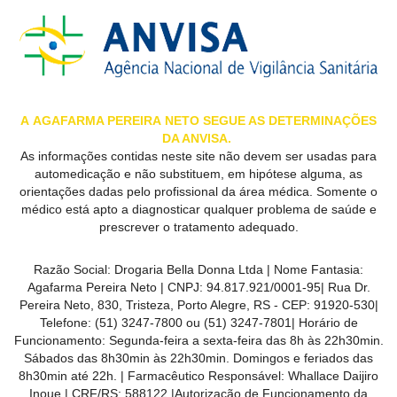
MAIS
PRÓXIMA
CENTRAL
DO
A
AGAFARMA PEREIRA
NETO SEGUE AS DETERMINAÇÕES
DA ANVISA.
CLIENTE
As informações contidas neste site não devem ser usadas para
automedicação e não substituem, em hipótese alguma, as
orientações dadas pelo profissional da área médica. Somente o
médico está apto a diagnosticar qualquer problema de saúde e
prescrever o tratamento adequado.
Razão Social:
Drogaria Bella Donna Ltda
| Nome Fantasia:
Agafarma Pereira Neto
| CNPJ:
94.817.921/0001-95
|
Rua Dr.
Pereira Neto, 830, Tristeza, Porto Alegre, RS -
CEP:
91920-530
|
Telefone:
(51) 3247-7800 ou (51) 3247-7801
| Horário de
Funcionamento: Segunda-feira a sexta-feira das 8h às 22h30min.
Sábados das 8h30min às 22h30min. Domingos e feriados das
8h30min até 22h. | Farmacêutico Responsável: Whallace Daijiro
Inoue | CRF/RS: 588122
|Autorização de Funcionamento da