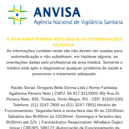
MAIS
PRÓXIMA
CENTRAL
DO
A
AGAFARMA PEREIRA
NETO SEGUE AS DETERMINAÇÕES
DA ANVISA.
CLIENTE
As informações contidas neste site não devem ser usadas para
automedicação e não substituem, em hipótese alguma, as
orientações dadas pelo profissional da área médica. Somente o
médico está apto a diagnosticar qualquer problema de saúde e
prescrever o tratamento adequado.
Razão Social:
Drogaria Bella Donna Ltda
| Nome Fantasia:
Agafarma Pereira Neto
| CNPJ:
94.817.921/0001-95
|
Rua Dr.
Pereira Neto, 830, Tristeza, Porto Alegre, RS -
CEP:
91920-530
|
Telefone:
(51) 3247-7800 ou (51) 3247-7801
| Horário de
Funcionamento: Segunda-feira a sexta-feira das 8h às 22h30min.
Sábados das 8h30min às 22h30min. Domingos e feriados das
8h30min até 22h. | Farmacêutico Responsável: Whallace Daijiro
Inoue | CRF/RS: 588122
|Autorização de Funcionamento da