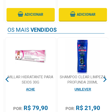
Mamãe
ADICIONAR
ADICIONAR
e
Bebê
OS MAIS
VENDIDOS
Medicamentos
Beleza
e
Proteção
Cuidado
Adulto
MILLAR HIDRATANTE PARA
SHAMPOO CLEAR LIMPEZA
SEIOS 30G
PROFUNDA 200ML
Dermocosméticos
ACHE
UNILEVER
Dieta
e
Suplemento
R$ 79,90
R$ 21,90
POR:
POR: