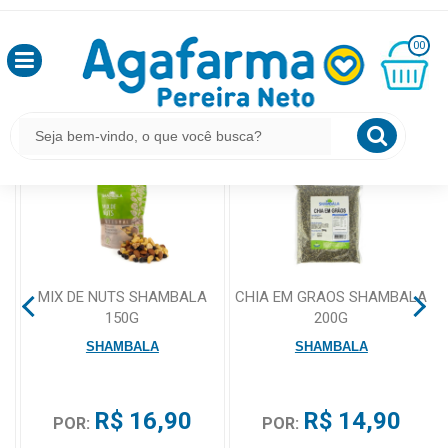
HOME
BUSCA POR SHAMBALA
OLÁ
00
,
SEJA
BEM
MINHA
O QUE VOCÊ PROCURA ESTÁ AQUI?
CESTA
VINDO
R$
0,00
LOGIN
&
CADASTRO
MIX DE NUTS SHAMBALA
CHIA EM GRAOS SHAMBALA
150G
200G
MEUS
SHAMBALA
SHAMBALA
PEDIDOS
R$ 16,90
R$ 14,90
TODOS
POR:
POR:
DEPARTAMENTOS