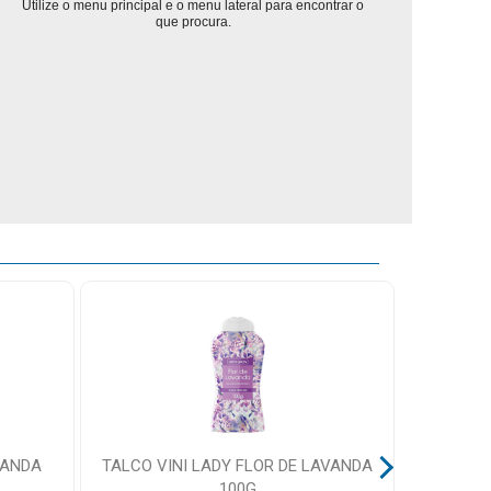
Utilize o menu principal e o menu lateral para encontrar o
que procura.
VANDA
TALCO VINI LADY FLOR DE LAVANDA
GEL DE
100G