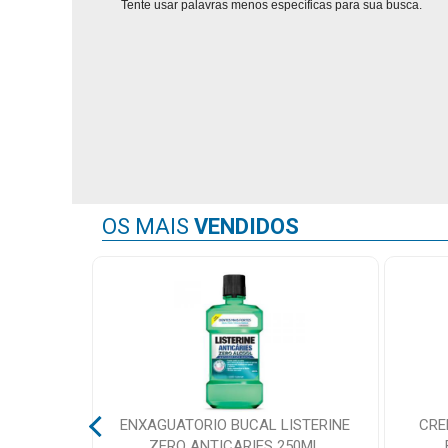
Tente usar palavras menos específicas para sua busca.
Mamãe
e
Bebê
Medicamentos
Beleza
e
OS MAIS
VENDIDOS
Proteção
Cuidado
Adulto
Dermocosméticos
Dieta
e
Suplemento
P1 P/
ENXAGUATORIO BUCAL LISTERINE
CRE
ZERO ANTICARIES 250ML