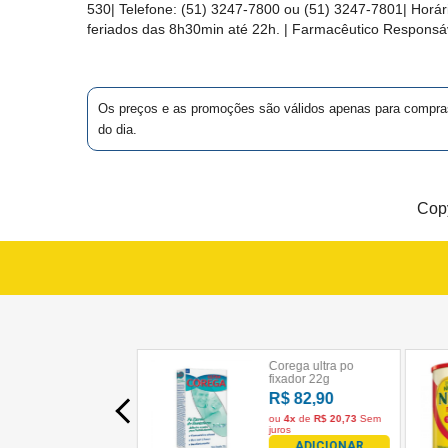
530
| Telefone:
(51) 3247-7800 ou (51) 3247-7801
| Horá
MAIS
feriados das 8h30min até 22h. | Farmacêutico Responsáv
PRÓXIMA
Os preços e as promoções são válidos apenas para compras vi
CENTRAL
do dia.
DO
CLIENTE
Copy