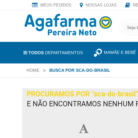
MEUS PEDIDOS
NOSSAS LOJAS
RE
OLÁ
,
CADASTRE
SEJA
SEU
BEM
E-
VINDO
MAIL
MAMÃE E BEBÊ
E
TODOS
DEPARTAMENTOS
RECEBA
LOGIN
TODAS
HOME
BUSCA POR SCA-DO-BRASIL
&
AS
PROMOÇÕES
CADASTRO
EXCLUSIVAS.
PROCURAMOS POR
"sca-do-brasil
MEUS
E NÃO ENCONTRAMOS NENHUM 
PEDIDOS
TODOS
DEPARTAMENTOS