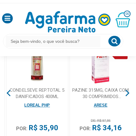
HOME
BUSCA POR PANINI
OLÁ
00
,
SEJA
BEM
MINHA
O QUE VOCÊ PROCURA ESTÁ AQUI?
CESTA
VINDO
R$
0,00
LOGIN
&
CADASTRO
COND.ELSEVE REP.TOTAL 5
PAZINE 315MG, CAIXA COM
DANIFICADOS 400ML
30 COMPRIMIDOS
MEUS
REVESTIDOS
LOREAL PHP
ARESE
PEDIDOS
DE: R$ 97,86
R$ 35,90
R$ 34,16
TODOS
POR:
POR:
DEPARTAMENTOS