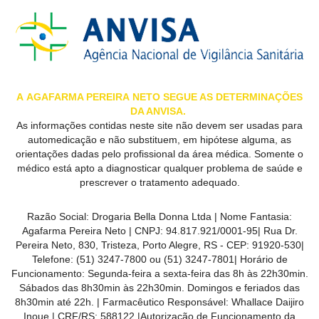
MAIS
PRÓXIMA
CENTRAL
DO
A
AGAFARMA PEREIRA
NETO SEGUE AS DETERMINAÇÕES
DA ANVISA.
CLIENTE
As informações contidas neste site não devem ser usadas para
automedicação e não substituem, em hipótese alguma, as
orientações dadas pelo profissional da área médica. Somente o
médico está apto a diagnosticar qualquer problema de saúde e
prescrever o tratamento adequado.
Razão Social:
Drogaria Bella Donna Ltda
| Nome Fantasia:
Agafarma Pereira Neto
| CNPJ:
94.817.921/0001-95
|
Rua Dr.
Pereira Neto, 830, Tristeza, Porto Alegre, RS -
CEP:
91920-530
|
Telefone:
(51) 3247-7800 ou (51) 3247-7801
| Horário de
Funcionamento: Segunda-feira a sexta-feira das 8h às 22h30min.
Sábados das 8h30min às 22h30min. Domingos e feriados das
8h30min até 22h. | Farmacêutico Responsável: Whallace Daijiro
Inoue | CRF/RS: 588122
|Autorização de Funcionamento da