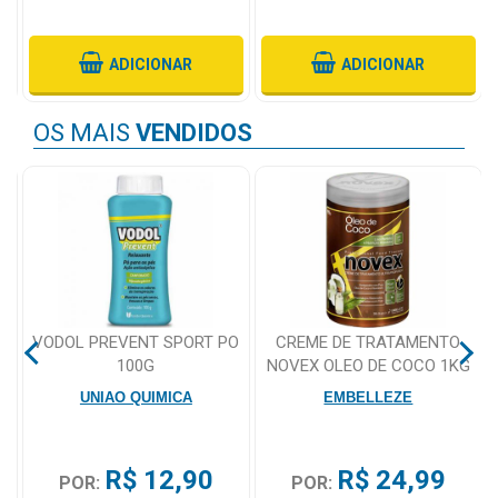
Mamãe
ADICIONAR
ADICIONAR
e
Bebê
OS MAIS
VENDIDOS
Medicamentos
Beleza
e
Proteção
Cuidado
Adulto
VODOL PREVENT SPORT PO
CREME DE TRATAMENTO
100G
NOVEX OLEO DE COCO 1KG
Dermocosméticos
UNIAO QUIMICA
EMBELLEZE
Dieta
e
Suplemento
R$ 12,90
R$ 24,99
POR:
POR: