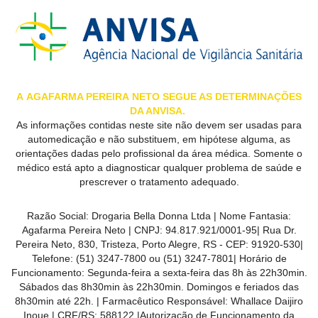
MAIS
PRÓXIMA
CENTRAL
DO
A
AGAFARMA PEREIRA
NETO SEGUE AS DETERMINAÇÕES
DA ANVISA.
CLIENTE
As informações contidas neste site não devem ser usadas para
automedicação e não substituem, em hipótese alguma, as
orientações dadas pelo profissional da área médica. Somente o
médico está apto a diagnosticar qualquer problema de saúde e
prescrever o tratamento adequado.
Razão Social:
Drogaria Bella Donna Ltda
| Nome Fantasia:
Agafarma Pereira Neto
| CNPJ:
94.817.921/0001-95
|
Rua Dr.
Pereira Neto, 830, Tristeza, Porto Alegre, RS -
CEP:
91920-530
|
Telefone:
(51) 3247-7800 ou (51) 3247-7801
| Horário de
Funcionamento: Segunda-feira a sexta-feira das 8h às 22h30min.
Sábados das 8h30min às 22h30min. Domingos e feriados das
8h30min até 22h. | Farmacêutico Responsável: Whallace Daijiro
Inoue | CRF/RS: 588122
|Autorização de Funcionamento da