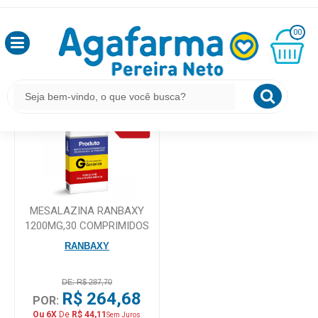
HOME
BUSCA POR MEGALABS
OLÁ
00
,
SEJA
BEM
MINHA
O QUE VOCÊ PROCURA ESTÁ AQUI?
CESTA
VINDO
R$
0,00
LOGIN
&
CADASTRO
MESALAZINA RANBAXY
1200MG,30 COMPRIMIDOS
MEUS
RANBAXY
PEDIDOS
DE: R$ 287,70
R$ 264,68
TODOS
POR:
DEPARTAMENTOS
Ou 6X
De
R$ 44,11
Sem Juros