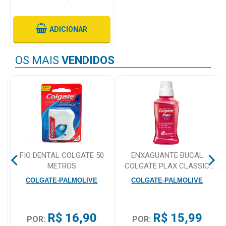
Mamãe
ADICIONAR
e
Bebê
OS MAIS
VENDIDOS
Medicamentos
Beleza
e
Proteção
Cuidado
Adulto
FIO DENTAL COLGATE 50
ENXAGUANTE BUCAL
METROS
COLGATE PLAX CLASSIC
Dermocosméticos
250ML
COLGATE-PALMOLIVE
COLGATE-PALMOLIVE
Dieta
e
Suplemento
R$ 16,90
R$ 15,99
POR:
POR: