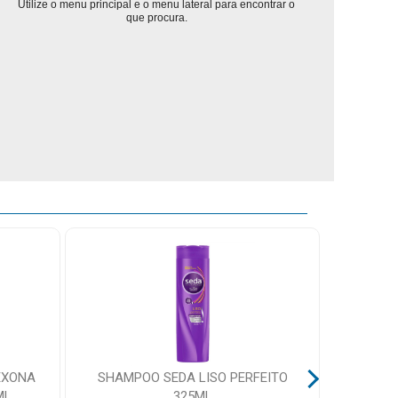
Utilize o menu principal e o menu lateral para encontrar o
que procura.
EXONA
SHAMPOO SEDA LISO PERFEITO
OMCILO
ML
325ML