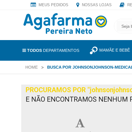
MEUS PEDIDOS
NOSSAS LOJAS
RE
OLÁ
,
CADASTRE
SEJA
SEU
BEM
E-
VINDO
MAIL
MAMÃE E BEBÊ
E
TODOS
DEPARTAMENTOS
RECEBA
LOGIN
TODAS
HOME
BUSCA POR JOHNSONJOHNSON-MEDICA
&
AS
PROMOÇÕES
CADASTRO
EXCLUSIVAS.
PROCURAMOS POR
"johnsonjohns
MEUS
E NÃO ENCONTRAMOS NENHUM 
PEDIDOS
TODOS
DEPARTAMENTOS