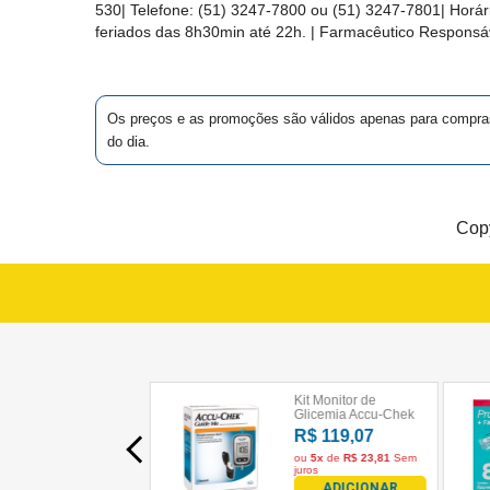
530
| Telefone:
(51) 3247-7800 ou (51) 3247-7801
| Horá
MAIS
feriados das 8h30min até 22h. | Farmacêutico Responsáv
PRÓXIMA
Os preços e as promoções são válidos apenas para compras vi
CENTRAL
do dia.
DO
CLIENTE
Copy