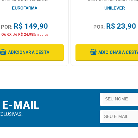
EUROFARMA
UNILEVER
R$ 149,90
R$ 23,90
POR:
POR:
Ou 6X
De
R$ 24,98
Sem Juros
ADICIONAR
A CESTA
ADICIONAR
A CEST