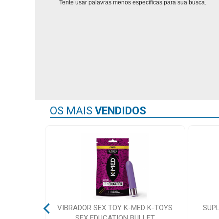
Tente usar palavras menos específicas para sua busca.
Mamãe
e
Bebê
Medicamentos
Beleza
e
OS MAIS
VENDIDOS
Proteção
Cuidado
Adulto
Dermocosméticos
Dieta
e
Suplemento
ABY BLUE
VIBRADOR SEX TOY K-MED K-TOYS
SUP
SEX EDUCATION BULLET