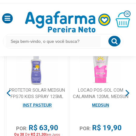
HOME
BUSCA POR MEDSUN
OLÁ
00
,
SEJA
BEM
MINHA
O QUE VOCÊ PROCURA ESTÁ AQUI?
CESTA
VINDO
R$
0,00
LOGIN
&
CADASTRO
PROTETOR SOLAR MEDSUN
LOCAO POS-SOL COM
FPS70 KIDS SPRAY 125ML
CALAMINA 120ML MEDSUN
MEUS
INST PASTEUR
MEDSUN
PEDIDOS
R$ 63,90
R$ 19,90
TODOS
POR:
POR:
DEPARTAMENTOS
Ou 3X
De
R$ 21,30
Sem Juros