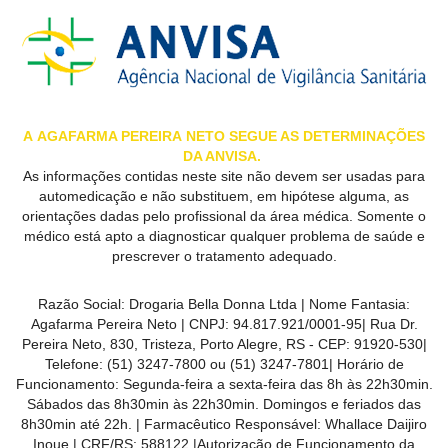
MAIS
PRÓXIMA
CENTRAL
DO
A
AGAFARMA PEREIRA
NETO SEGUE AS DETERMINAÇÕES
DA ANVISA.
CLIENTE
As informações contidas neste site não devem ser usadas para
automedicação e não substituem, em hipótese alguma, as
orientações dadas pelo profissional da área médica. Somente o
médico está apto a diagnosticar qualquer problema de saúde e
prescrever o tratamento adequado.
Razão Social:
Drogaria Bella Donna Ltda
| Nome Fantasia:
Agafarma Pereira Neto
| CNPJ:
94.817.921/0001-95
|
Rua Dr.
Pereira Neto, 830, Tristeza, Porto Alegre, RS -
CEP:
91920-530
|
Telefone:
(51) 3247-7800 ou (51) 3247-7801
| Horário de
Funcionamento: Segunda-feira a sexta-feira das 8h às 22h30min.
Sábados das 8h30min às 22h30min. Domingos e feriados das
8h30min até 22h. | Farmacêutico Responsável: Whallace Daijiro
Inoue | CRF/RS: 588122
|Autorização de Funcionamento da