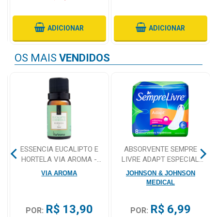
Mamãe
ADICIONAR
ADICIONAR
e
Bebê
OS MAIS
VENDIDOS
Medicamentos
Beleza
e
Proteção
Cuidado
Adulto
ESSENCIA EUCALIPTO E
ABSORVENTE SEMPRE
A
HORTELA VIA AROMA -
LIVRE ADAPT ESPECIAL
Dermocosméticos
10ML
COM ABAS, SUAVE COM 8
VIA AROMA
JOHNSON & JOHNSON
UNIDADES
Dieta
MEDICAL
e
Suplemento
R$ 13,90
R$ 6,99
POR:
POR: