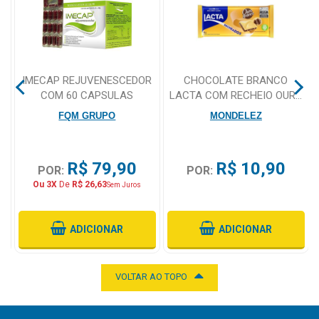
Higiene
Saúde
e
Bem-
IMECAP REJUVENESCEDOR
CHOCOLATE BRANCO
Estar
UE
COM 60 CAPSULAS
LACTA COM RECHEIO OURO
BRANCO 98G
FQM GRUPO
MONDELEZ
Aparelhos
e
Monitores
R$ 79,90
R$ 10,90
POR:
POR:
Ou 3X
De
R$ 26,63
Primeiros
Sem Juros
Socorros
ADICIONAR
ADICIONAR
Casa
e
Utilidade
VOLTAR AO TOPO
OFERTAS