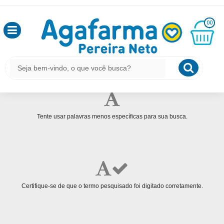
HOME
BUSCA POR FLORA-HIG-LIM-LTDA
OLÁ
00
,
SEJA
PROCURAMOS POR
"flora-hig-lim-ltda"
BEM
MINHA
CESTA
VINDO
E NÃO ENCONTRAMOS NENHUM RESULTADO
R$
0,00
LOGIN
&
Tente usar palavras menos específicas para sua busca.
CADASTRO
MEUS
PEDIDOS
Certifique-se de que o termo pesquisado foi digitado corretamente.
TODOS
DEPARTAMENTOS