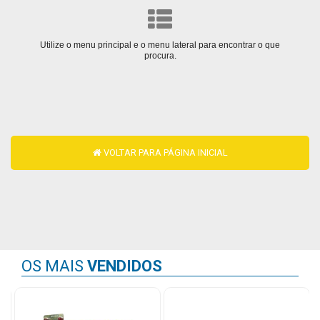
Mamãe
Utilize o menu principal e o menu lateral para encontrar o que
e
procura.
Bebê
Medicamentos
Beleza
e
VOLTAR PARA PÁGINA INICIAL
Proteção
Cuidado
Adulto
Dermocosméticos
OS MAIS
VENDIDOS
Dieta
e
Suplemento