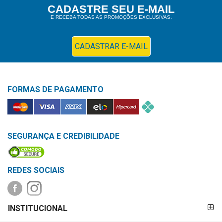
&
CADASTRE SEU E-MAIL
PROMOÇÕES
E RECEBA TODAS AS PROMOÇÕES EXCLUSIVAS.
CADASTRAR E-MAIL
OFERTAS
FORMAS DE PAGAMENTO
ATENDIMENTO
&
LOCALIZAÇÃO
SEGURANÇA E CREDIBILIDADE
CENTRAL
REDES SOCIAIS
DE
ATENDIMENTO
FORMAS DE
INSTITUCIONAL
PAGAMENTO
LOJAS