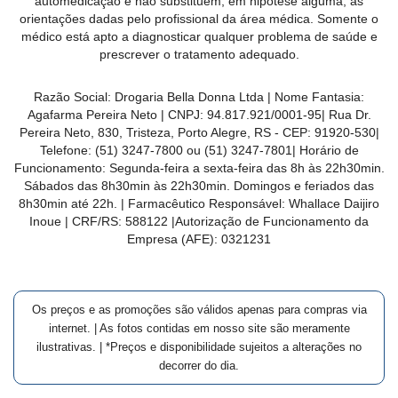
automedicação e não substituem, em hipótese alguma, as
orientações dadas pelo profissional da área médica. Somente o
médico está apto a diagnosticar qualquer problema de saúde e
prescrever o tratamento adequado.
Razão Social:
Drogaria Bella Donna Ltda
| Nome Fantasia:
Agafarma Pereira Neto
| CNPJ:
94.817.921/0001-95
|
Rua Dr.
Pereira Neto, 830, Tristeza, Porto Alegre, RS -
CEP:
91920-530
|
Telefone:
(51) 3247-7800 ou (51) 3247-7801
| Horário de
Funcionamento: Segunda-feira a sexta-feira das 8h às 22h30min.
Sábados das 8h30min às 22h30min. Domingos e feriados das
8h30min até 22h. | Farmacêutico Responsável: Whallace Daijiro
Inoue | CRF/RS: 588122
|Autorização de Funcionamento da
Empresa (AFE):
0321231
Os preços e as promoções são válidos apenas para compras via
internet. | As fotos contidas em nosso site são meramente
ilustrativas. | *Preços e disponibilidade sujeitos a alterações no
decorrer do dia.