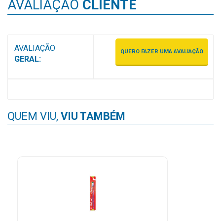
AVALIAÇÃO
CLIENTE
MAIS
PRÓXIMA
AVALIAÇÃO
QUERO FAZER UMA AVALIAÇÃO
CENTRAL
GERAL:
DO
CLIENTE
QUEM VIU,
VIU TAMBÉM