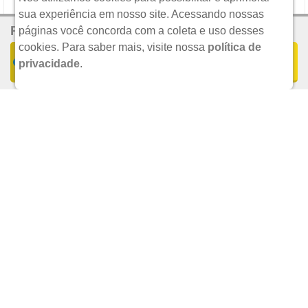
sua experiência em nosso site. Acessando nossas
R$ 39,28
Por:
THERAPI
páginas você concorda com a coleta e uso desses
cookies.
Para saber mais, visite nossa
política de
COMPRAR
privacidade
.
UND.
R$ 24,90
POR:
ADICIONAR
MELATONINA 20ML MORANGO THERAPI
THERAPI