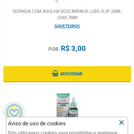
SERINGA COM AGULHA DESCARPACK LUER SLIP 20ML
25X0,7MM
GAVETEIROS
R$ 3,00
POR:
ADICIONAR
×
Aviso de uso de cookies
MELATONINA 20ML SEM SABOR THERAPI
Nós utilizamos cookies para possibilitar e aprimorar