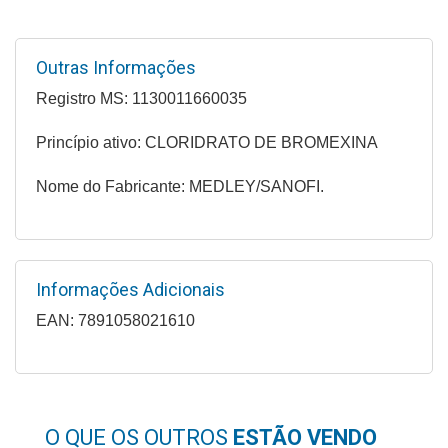
Higiene
Saúde
Outras Informações
e
Registro MS: 1130011660035
Bem-
Estar
Princípio ativo: CLORIDRATO DE BROMEXINA
Aparelhos
Nome do Fabricante: MEDLEY/SANOFI.
e
Monitores
Primeiros
Socorros
Informações Adicionais
EAN: 7891058021610
Casa
e
Utilidade
O QUE OS OUTROS
ESTÃO VENDO
OFERTAS