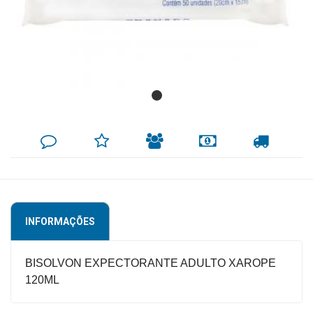
Mamãe
e
Bebê
Medicamentos
Beleza
DEIXE
MINHA
INDIQUE
FORMAS
CALCULAR
e
SEU
LISTA
AO
DE
FRETE
COMENTÁRIO
DE
AMIGO
PAGAMENTO
Proteção
DESEJOS
Cuidado
Adulto
INFORMAÇÕES
Dermocosméticos
Dieta
BISOLVON EXPECTORANTE ADULTO XAROPE
e
120ML
Suplemento