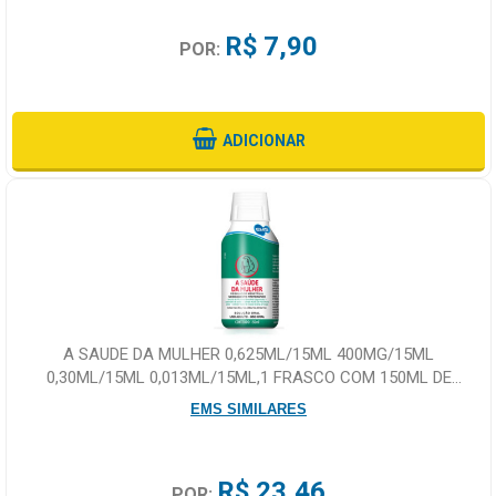
R$ 7,90
POR:
ADICIONAR
A SAUDE DA MULHER 0,625ML/15ML 400MG/15ML
0,30ML/15ML 0,013ML/15ML,1 FRASCO COM 150ML DE
SOLUCAO DE USO ORAL COPO DOSADOR
EMS SIMILARES
R$ 23,46
POR: