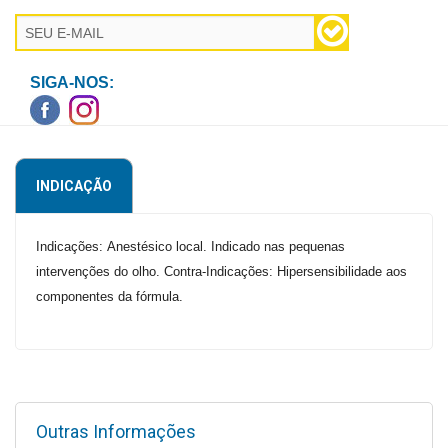
Higiene
Saúde
e
SIGA-NOS:
Bem-
Estar
Aparelhos
INDICAÇÃO
e
Monitores
Indicações:
Anestésico local. Indicado nas pequenas
Primeiros
intervenções do olho.
Contra-Indicações:
Hipersensibilidade aos
Socorros
componentes da fórmula.
Casa
e
Utilidade
Outras Informações
OFERTAS