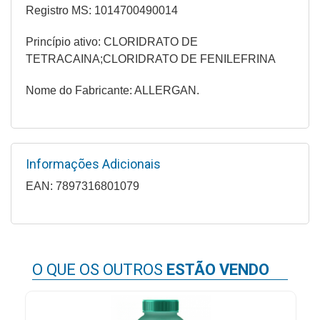
&
Registro MS: 1014700490014
PROMOÇÕES
Princípio ativo: CLORIDRATO DE
TETRACAINA;CLORIDRATO DE FENILEFRINA
OFERTAS
Nome do Fabricante: ALLERGAN.
ATENDIMENTO
&
Informações Adicionais
LOCALIZAÇÃO
EAN: 7897316801079
CENTRAL
DE
ATENDIMENTO
O QUE OS OUTROS
ESTÃO VENDO
LOJAS