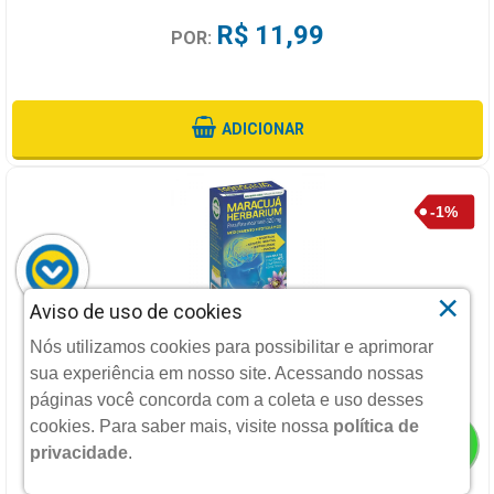
R$ 11,99
POR:
ADICIONAR
×
Aviso de uso de cookies
MARACUJA HERBARIUM COM 45 COMPRIMIDOS
Nós utilizamos cookies para possibilitar e aprimorar
sua experiência em nosso site. Acessando nossas
HERBARIUM
páginas você concorda com a coleta e uso desses
cookies.
Para saber mais, visite nossa
política de
privacidade
.
DE: R$ 69,43
R$ 68,74
POR: