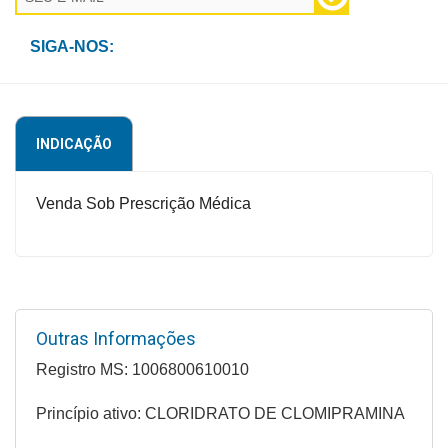
Higiene
SIGA-NOS:
Saúde
e
Bem-
Estar
INDICAÇÃO
Aparelhos
e
Venda Sob Prescrição Médica
Monitores
Primeiros
Socorros
Casa
Outras Informações
e
Registro MS: 1006800610010
Utilidade
Princípio ativo: CLORIDRATO DE CLOMIPRAMINA
OFERTAS