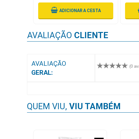
MAIS
 CESTA
ADICIONAR
A CESTA
PRÓXIMA
AVALIAÇÃO
CLIENTE
CENTRAL
DO
CLIENTE
AVALIAÇÃO
(0 av
GERAL:
QUEM VIU,
VIU TAMBÉM