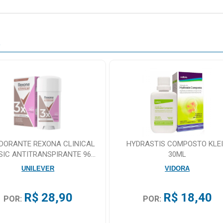
O
DORANTE REXONA CLINICAL
HYDRASTIS COMPOSTO KLE
SIC ANTITRANSPIRANTE 96H
30ML
CREME 58G
UNILEVER
VIDORA
R$ 28,90
R$ 18,40
POR:
POR: