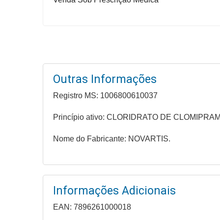
Higiene
Saúde
e
Bem-
Estar
Outras Informações
Aparelhos
Registro MS: 1006800610037
e
Monitores
Princípio ativo: CLORIDRATO DE CLOMIPRA
Primeiros
Nome do Fabricante: NOVARTIS.
Socorros
Casa
e
Utilidade
Informações Adicionais
EAN: 7896261000018
OFERTAS