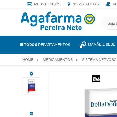
MEUS PEDIDOS
NOSSAS LOJAS
RE
OLÁ
,
CADASTRE
SEJA
SEU
BEM
E-
VINDO
MAIL
MAMÃE E BEBÊ
E
TODOS
DEPARTAMENTOS
RECEBA
LOGIN
TODAS
HOME
MEDICAMENTOS
SISTEMA NERVOSO
&
AS
PROMOÇÕES
CADASTRO
EXCLUSIVAS.
ANAFRANIL
MEUS
25MG
PEDIDOS
20
DRAGEAS
TODOS
CÓDIGO
DEPARTAMENTOS
DO