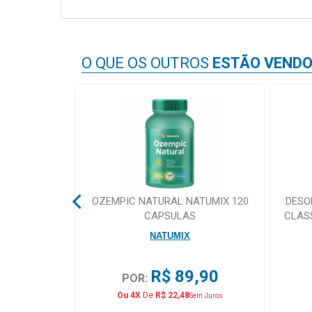
&
PROMOÇÕES
O QUE OS OUTROS
ESTÃO VEND
OFERTAS
ATENDIMENTO
&
LOCALIZAÇÃO
ITAMICO
OZEMPIC NATURAL NATUMIX 120
DESO
ININO 60
CAPSULAS
CLAS
CENTRAL
S
MA
NATUMIX
DE
ATENDIMENTO
,90
R$ 89,90
POR:
Ou 4X
De
R$ 22,48
em Juros
Sem Juros
LOJAS