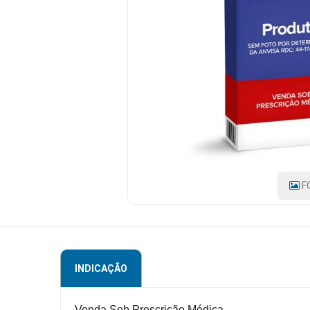
PRODUTO:
7896261000018
|
Mamãe
MARCA:
e
NOVARTIS
Bebê
Medicamentos
Beleza
e
Proteção
Cuidado
F
Adulto
Dermocosméticos
Dieta
INDICAÇÃO
e
Suplemento
Venda Sob Prescrição Médica