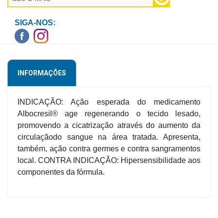
Higiene
SIGA-NOS:
Saúde
e
Bem-
Estar
INFORMAÇÕES
Aparelhos
e
INDICAÇÃO: Ação esperada do medicamento
Monitores
Albocresil® age regenerando o tecido lesado,
promovendo a cicatrização através do aumento da
Primeiros
circulaçãodo sangue na área tratada. Apresenta,
Socorros
também, ação contra germes e contra sangramentos
Casa
local. CONTRA INDICAÇÃO: Hipersensibilidade aos
e
componentes da fórmula.
Utilidade
OFERTAS