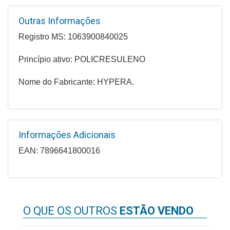
&
PROMOÇÕES
Outras Informações
Registro MS: 1063900840025
Princípio ativo: POLICRESULENO
OFERTAS
Nome do Fabricante: HYPERA.
ATENDIMENTO
&
LOCALIZAÇÃO
Informações Adicionais
EAN: 7896641800016
CENTRAL
DE
ATENDIMENTO
O QUE OS OUTROS
ESTÃO VENDO
LOJAS