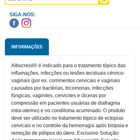
Higiene
SIGA-NOS:
Saúde
e
Bem-
Estar
INFORMAÇÕES
Aparelhos
e
Albocresil® é indicado para o tratamento tópico das
Monitores
inflamações, infecções ou lesões teciduais cérvico-
vaginais (por ex. corrimentos cervicais e vaginais
Primeiros
causados por bactérias, tricomonas, infecções
Socorros
fúngicas, vaginites, cervicites e úlceras por
Casa
compressão em pacientes usuárias de diafragma
e
intra-uterino) e no condiloma acuminado. O produto
Utilidade
deve ser utilizado no tratamento tópico de ectopias
cervicais e no controle da hemorragia após biópsia e
remoção de pólipos do útero. Exclusivo Solução:
OFERTAS