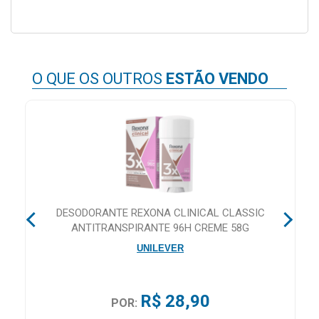
MAIS
PRÓXIMA
O QUE OS OUTROS
ESTÃO VENDO
CENTRAL
DO
CLIENTE
M
DESODORANTE REXONA CLINICAL CLASSIC
ANTITRANSPIRANTE 96H CREME 58G
UNILEVER
R$ 28,90
POR: