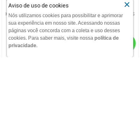
×
Aviso de uso de cookies
KIT GIOVANNA BABY BLUE DEO COLONIA 20ML 2 SABONETES
Nós utilizamos cookies para possibilitar e aprimorar
90G
sua experiência em nosso site. Acessando nossas
GIOVANNA BABY
páginas você concorda com a coleta e uso desses
cookies.
Para saber mais, visite nossa
política de
privacidade
.
R$ 44,90
POR:
Ou 2X
De
R$ 22,45
Sem Juros
ADICIONAR
DELINEADOR LIQUIDO PARA OLHOS A PROVA D AGUA VIVAI