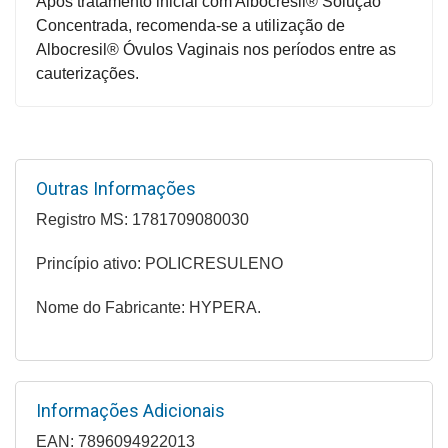
Após tratamento inicial com Albocresil® Solução
&
Concentrada, recomenda-se a utilização de
PROMOÇÕES
Albocresil® Óvulos Vaginais nos períodos entre as
cauterizações.
OFERTAS
Outras Informações
ATENDIMENTO
&
Registro MS: 1781709080030
LOCALIZAÇÃO
Princípio ativo: POLICRESULENO
Nome do Fabricante: HYPERA.
CENTRAL
DE
ATENDIMENTO
Informações Adicionais
EAN: 7896094922013
LOJAS