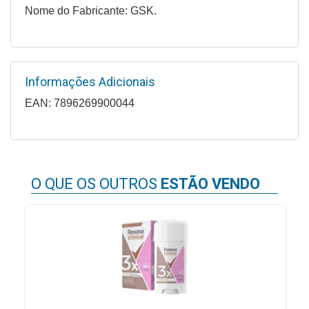
&
Nome do Fabricante: GSK.
PROMOÇÕES
Informações Adicionais
OFERTAS
EAN: 7896269900044
ATENDIMENTO
&
LOCALIZAÇÃO
O QUE OS OUTROS
ESTÃO VENDO
CENTRAL
DE
ATENDIMENTO
LOJAS