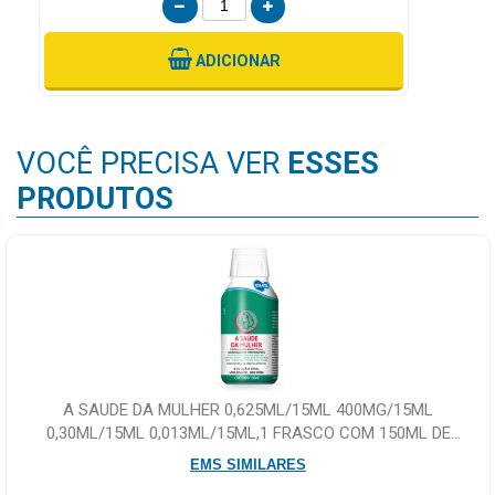
ADICIONAR
VOCÊ PRECISA VER
ESSES
PRODUTOS
A SAUDE DA MULHER 0,625ML/15ML 400MG/15ML
0,30ML/15ML 0,013ML/15ML,1 FRASCO COM 150ML DE
SOLUCAO DE USO ORAL COPO DOSADOR
EMS SIMILARES