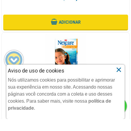
ADICIONAR
×
Aviso de uso de cookies
PROTETOR OCULAR 3M INFANTIL COM 20 UNIDADES
Nós utilizamos cookies para possibilitar e aprimorar
sua experiência em nosso site. Acessando nossas
3M DO BRASIL LTDA
páginas você concorda com a coleta e uso desses
cookies.
Para saber mais, visite nossa
política de
privacidade
.
R$ 27,80
POR: