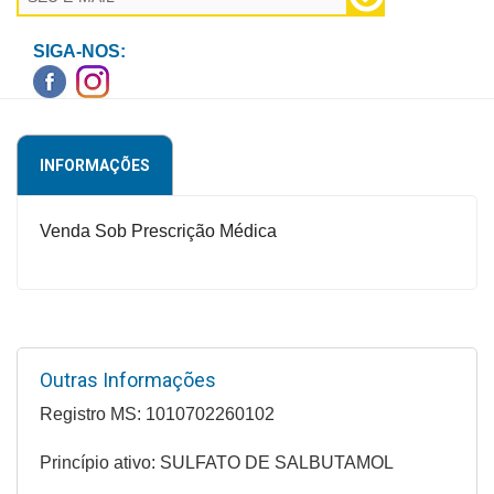
Higiene
SIGA-NOS:
Saúde
e
Bem-
Estar
INFORMAÇÕES
Aparelhos
e
Venda Sob Prescrição Médica
Monitores
Primeiros
Socorros
Casa
Outras Informações
e
Registro MS: 1010702260102
Utilidade
Princípio ativo: SULFATO DE SALBUTAMOL
OFERTAS