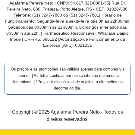
Agafarma Pereira Neto
| CNPJ:
94.817.921/0001-95
|
Rua Dr.
Pereira Neto, 830, Tristeza, Porto Alegre, RS -
CEP:
91920-530
|
Telefone:
(51) 3247-7800 ou (51) 3247-7801
| Horário de
Funcionamento: Segunda-feira a sexta-feira das 8h às 22h30min.
Sábados das 8h30min às 22h30min. Domingos e feriados das
8h30min até 22h. | Farmacêutico Responsável: Whallace Daijiro
Inoue | CRF/RS: 588122
|Autorização de Funcionamento da
Empresa (AFE):
0321231
Os preços e as promoções são válidos apenas para compras via
internet. | As fotos contidas em nosso site são meramente
ilustrativas. | *Preços e disponibilidade sujeitos a alterações no
decorrer do dia.
Copyright © 2025 Agafarma Pereira Neto - Todos os
direitos reservados.