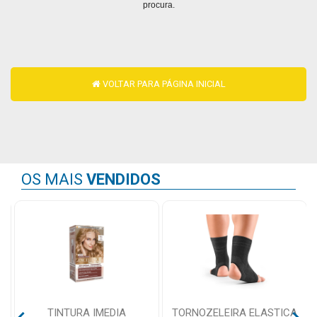
procura.
Mamãe
e
Bebê
VOLTAR PARA PÁGINA INICIAL
Medicamentos
Beleza
e
Proteção
OS MAIS
VENDIDOS
Cuidado
Adulto
Dermocosméticos
Dieta
e
Suplemento
B
TINTURA IMEDIA
TORNOZELEIRA ELASTICA