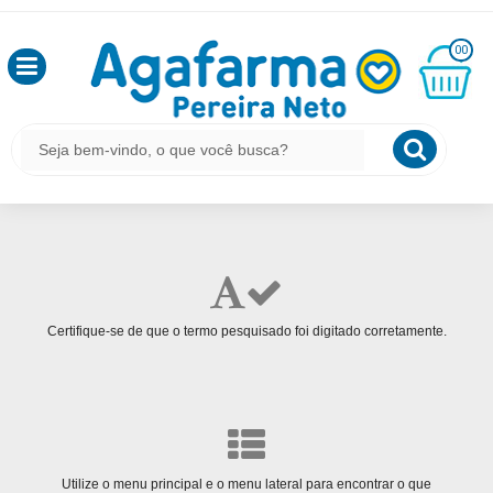
OLÁ
00
PÁGINA NÃO ENCONTRADA
,
SEJA
BEM
MINHA
CESTA
VINDO
R$
0,00
Tente usar palavras menos específicas para sua busca.
LOGIN
&
CADASTRO
Certifique-se de que o termo pesquisado foi digitado corretamente.
MEUS
PEDIDOS
TODOS
DEPARTAMENTOS
Utilize o menu principal e o menu lateral para encontrar o que