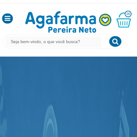
OLÁ
00
,
SEJA
BEM
MINHA
CESTA
VINDO
R$
0,00
LOGIN
&
CADASTRO
MEUS
PEDIDOS
TODOS
DEPARTAMENTOS