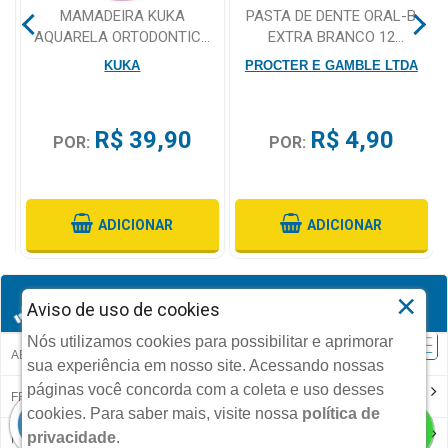
MAMADEIRA KUKA
PASTA DE DENTE ORAL-B
AQUARELA ORTODONTICA
EXTRA BRANCO 12
ROSA TAMANHO 2 330ML
UNIDADES
KUKA
PROCTER E GAMBLE LTDA
R$ 39,90
R$ 4,90
POR:
POR:
ADICIONAR
ADICIONAR
×
CUIDADO ADULTO
Aviso de uso de cookies
Nós utilizamos cookies para possibilitar e aprimorar
ABSORVENTE INCONTINÊNCIA
sua experiência em nosso site. Acessando nossas
páginas você concorda com a coleta e uso desses
FRALDA GERIÁTRICA
cookies.
Para saber mais, visite nossa
política de
privacidade
.
HIGIENE DENTADURAS