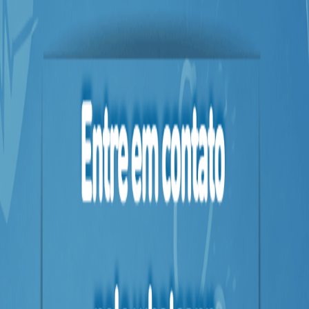
&
PROMOÇÕES
OFERTAS
ATENDIMENTO
&
LOCALIZAÇÃO
CENTRAL
DE
ATENDIMENTO
LOJAS