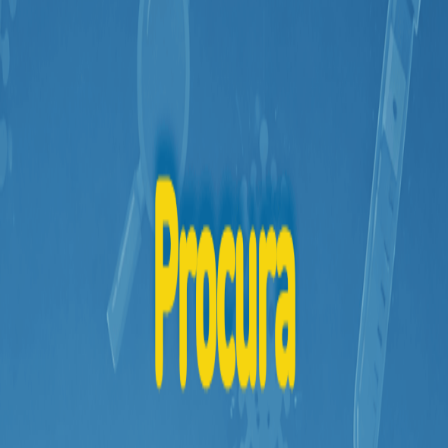
Mamãe
e
Bebê
Medicamentos
Beleza
e
Proteção
Cuidado
Adulto
Dermocosméticos
Dieta
e
Suplemento