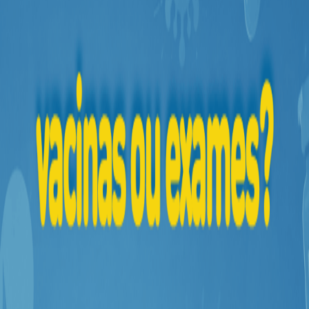
Higiene
Saúde
e
Bem-
Estar
Aparelhos
e
Monitores
Primeiros
Socorros
Casa
e
Utilidade
OFERTAS